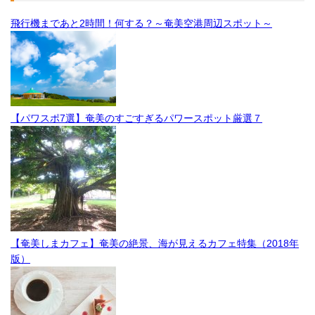
飛行機まであと2時間！何する？～奄美空港周辺スポット～
【パワスポ7選】奄美のすごすぎるパワースポット厳選７
【奄美しまカフェ】奄美の絶景、海が見えるカフェ特集（2018年
版）