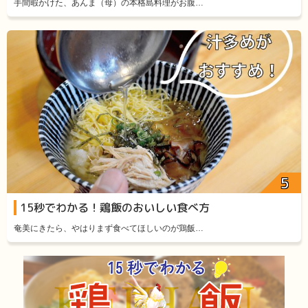
手間暇かけた、あんま（母）の本格島料理がお腹…
15秒でわかる！鶏飯のおいしい食べ方
奄美にきたら、やはりまず食べてほしいのが鶏飯…