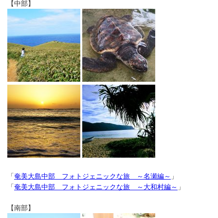
【中部】
「
奄美大島中部 フォトジェニックな旅 ～名瀬編～
」
「
奄美大島中部 フォトジェニックな旅 ～大和村編～
」
【南部】