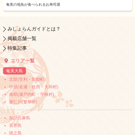
奄美の地魚が食べられるお寿司屋
みしょらんガイドとは？
掲載店舗一覧
特集記事
エリア一覧
奄美大島
北部(笠利・龍郷町)
中部(名瀬・住用・大和村)
南部(瀬戸内町・宇検村)
屋仁川(繁華街)
加計呂麻島
喜界島
徳之島