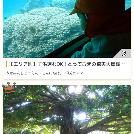
【エリア別】子供連れOK！とっておきの奄美大島観光スポット11選
うがみんしょーらん（こんにちは）！3児のママ…