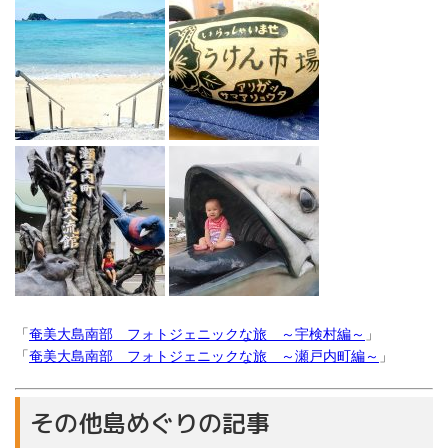
「
奄美大島南部 フォトジェニックな旅 ～宇検村編～
」
「
奄美大島南部 フォトジェニックな旅 ～瀬戸内町編～
」
その他島めぐりの記事