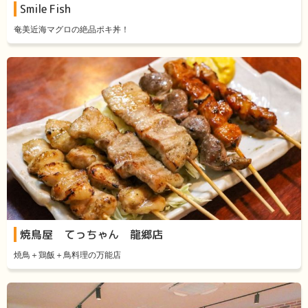
Smile Fish
奄美近海マグロの絶品ポキ丼！
焼鳥屋 てっちゃん 龍郷店
焼鳥＋鶏飯＋鳥料理の万能店