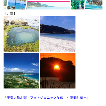
【北部】
「
奄美大島北部 フォトジェニックな旅 ～龍郷町編～
」