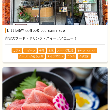
LittleBAY coffee&icecream naze
充実のフード・ドリンク・スイーツメニュー！
カフェ
スイーツ
中部
名瀬
お一人様歓迎
キャッシュレス
クーポンのあるお店
テイクアウト
ランチ
子供連れ