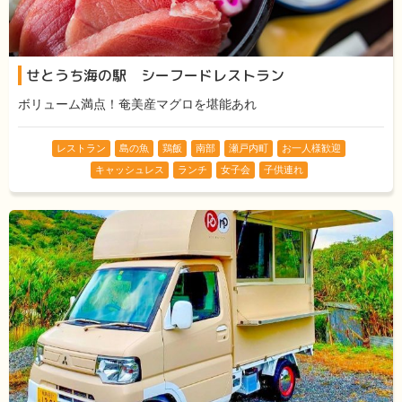
せとうち海の駅 シーフードレストラン
ボリューム満点！奄美産マグロを堪能あれ
レストラン
島の魚
鶏飯
南部
瀬戸内町
お一人様歓迎
キャッシュレス
ランチ
女子会
子供連れ