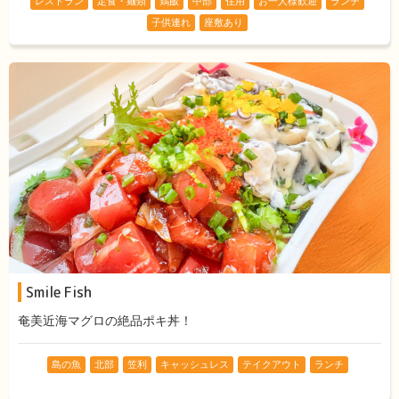
レストラン
定食・麺類
鶏飯
中部
住用
お一人様歓迎
ランチ
子供連れ
座敷あり
Smile Fish
奄美近海マグロの絶品ポキ丼！
島の魚
北部
笠利
キャッシュレス
テイクアウト
ランチ