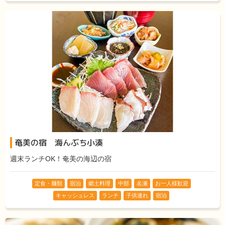
奄美の宿 海んぶち小湊
週末ランチOK！奄美の海辺の宿
定食・麺類
宿泊
郷土料理
中部
名瀬
お一人様歓迎
キャッシュレス
ランチ
子供連れ
宿泊