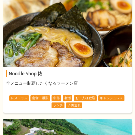
Noodle Shop 祐
全メニュー制覇したくなるラーメン店
レストラン
定食・麺類
中部
名瀬
お一人様歓迎
キャッシュレス
ランチ
子供連れ