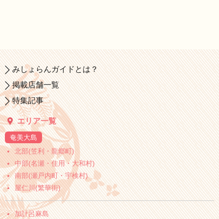
みしょらんガイドとは？
掲載店舗一覧
特集記事
エリア一覧
奄美大島
北部(笠利・龍郷町)
中部(名瀬・住用・大和村)
南部(瀬戸内町・宇検村)
屋仁川(繁華街)
加計呂麻島