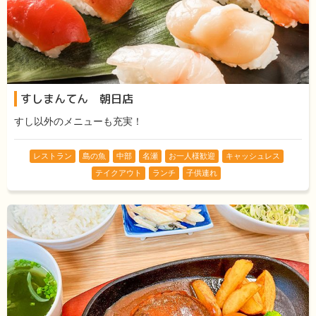
すしまんてん 朝日店
すし以外のメニューも充実！
レストラン
島の魚
中部
名瀬
お一人様歓迎
キャッシュレス
テイクアウト
ランチ
子供連れ