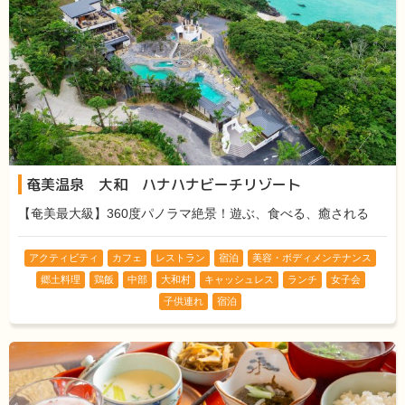
奄美温泉 大和 ハナハナビーチリゾート
【奄美最大級】360度パノラマ絶景！遊ぶ、食べる、癒される
アクティビティ
カフェ
レストラン
宿泊
美容・ボディメンテナンス
郷土料理
鶏飯
中部
大和村
キャッシュレス
ランチ
女子会
子供連れ
宿泊