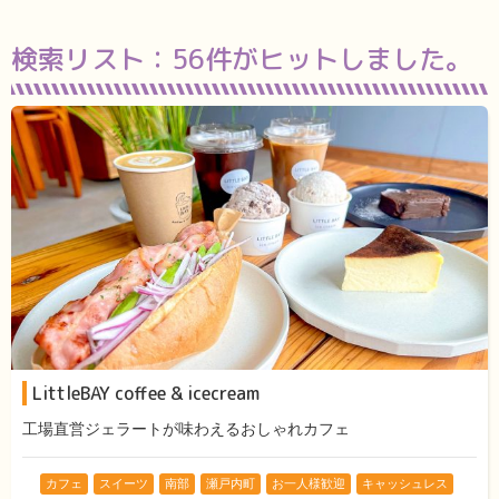
検索リスト：
56件がヒットしました。
LittleBAY coffee & icecream
工場直営ジェラートが味わえるおしゃれカフェ
カフェ
スイーツ
南部
瀬戸内町
お一人様歓迎
キャッシュレス