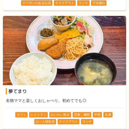
クーポンのあるお店
テイクアウト
ランチ
子供連れ
夢てまり
名物ママと楽しくおしゃべり。初めてでも◎
カフェ
レストラン
わいわい飲み
定食・麺類
中部
名瀬
お一人様歓迎
テイクアウト
ランチ