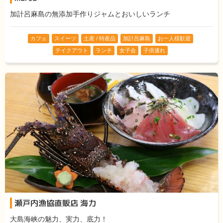
加計呂麻島の無添加手作りジャムとおいしいランチ
カフェ
スイーツ
土産 / 特産品
加計呂麻島
お一人様歓迎
テイクアウト
ランチ
女子会
子供連れ
瀬戸内漁協直販店 海力
大島海峡の魅力、実力、底力！