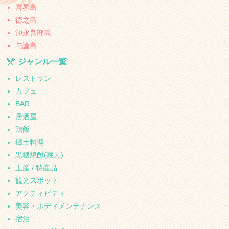
喜界島
徳之島
沖永良部島
与論島
ジャンル一覧
レストラン
カフェ
BAR
居酒屋
鶏飯
郷土料理
黒糖焼酎(蔵元)
土産 / 特産品
観光スポット
アクティビティ
美容・ボディメンテナンス
宿泊