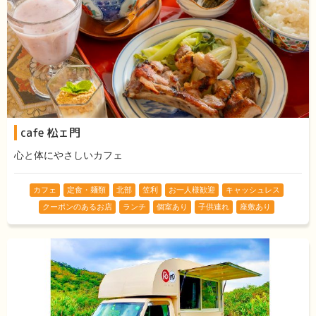
cafe 松ェ門
心と体にやさしいカフェ
カフェ
定食・麺類
北部
笠利
お一人様歓迎
キャッシュレス
クーポンのあるお店
ランチ
個室あり
子供連れ
座敷あり