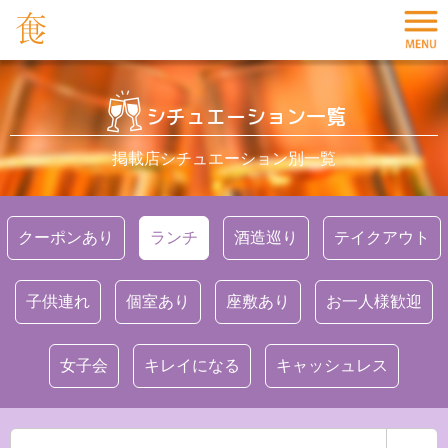
シチュエーション一覧
掲載店シチュエーション別一覧
クーポンあり
ランチ
酒造巡り
テイクアウト
子供連れ
個室あり
座敷あり
お一人様歓迎
女子会
キレイになる
キャッシュレス