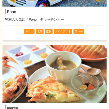
Pono
笠利の人気店「Pono」発キッチンカー
カフェ
北部
笠利
テイクアウト
ランチ
marsa