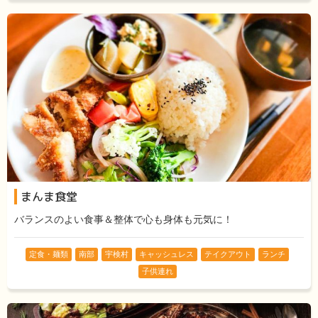
まんま食堂
バランスのよい食事＆整体で心も身体も元気に！
定食・麺類
南部
宇検村
キャッシュレス
テイクアウト
ランチ
子供連れ