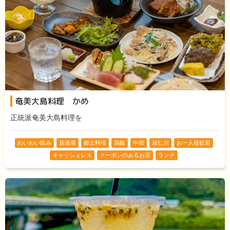
奄美大島料理 かめ
正統派奄美大島料理を
わいわい飲み
居酒屋
郷土料理
鶏飯
中部
屋仁川
お一人様歓迎
キャッシュレス
クーポンのあるお店
ランチ