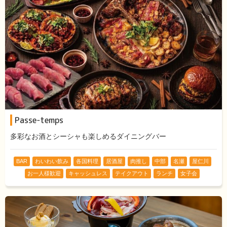
Passe-temps
多彩なお酒とシーシャも楽しめるダイニングバー
BAR
わいわい飲み
各国料理
居酒屋
肉推し
中部
名瀬
屋仁川
お一人様歓迎
キャッシュレス
テイクアウト
ランチ
女子会