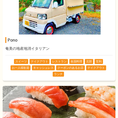
Pono
奄美の地産地消イタリアン
スイーツ
テイクアウト
レストラン
各国料理
北部
笠利
お一人様歓迎
キャッシュレス
クーポンのあるお店
テイクアウト
ランチ