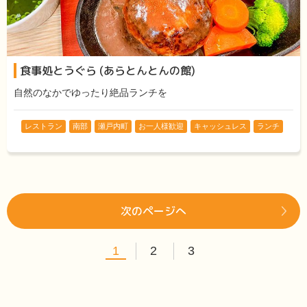
食事処とうぐら (あらとんとんの館)
自然のなかでゆったり絶品ランチを
レストラン
南部
瀬戸内町
お一人様歓迎
キャッシュレス
ランチ
次のページへ
1
2
3