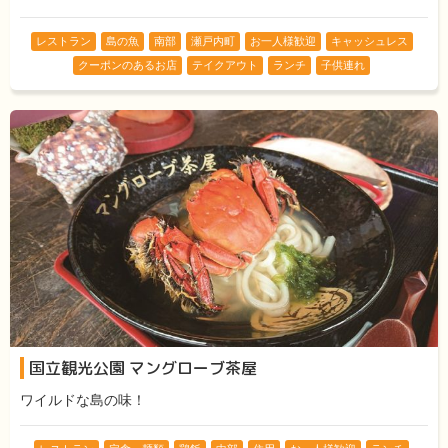
レストラン
島の魚
南部
瀬戸内町
お一人様歓迎
キャッシュレス
クーポンのあるお店
テイクアウト
ランチ
子供連れ
国立観光公園 マングローブ茶屋
ワイルドな島の味！