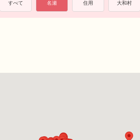
すべて
名瀬
住用
大和村