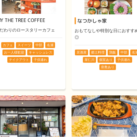
BY THE TREE COFFEE
なつかしゃ家
だわりのロースタリーカフェ
おもてなしや特別な日におすす
◎
カフェ
スイーツ
中部
名瀬
お一人様歓迎
キャッシュレス
居酒屋
郷土料理
鶏飯
中部
名
テイクアウト
子供連れ
屋仁川
個室あり
子供連れ
座敷あり