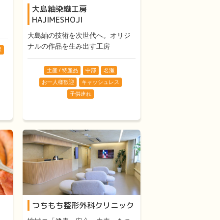
大島紬染織工房
HAJIMESHOJI
大島紬の技術を次世代へ。オリジ
ナルの作品を生み出す工房
屋
土産 / 特産品
中部
名瀬
お一人様歓迎
キャッシュレス
子供連れ
つちもち整形外科クリニック