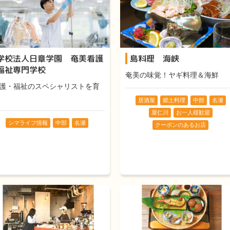
学校法人日章学園 奄美看護
島料理 海峡
福祉専門学校
奄美の味覚！ヤギ料理＆海鮮
護・福祉のスペシャリストを育
居酒屋
郷土料理
中部
名瀬
屋仁川
お一人様歓迎
シマライフ情報
中部
名瀬
クーポンのあるお店