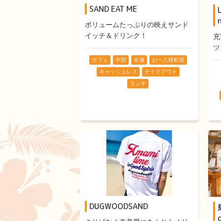
SAND EAT ME
ボリュームたっぷりの映えサンド
イッチ＆ドリンク！
充
ツ
カフェ
中部
名瀬
お一人様歓迎
キャッシュレス
テイクアウト
ランチ
DUGWOODSAND