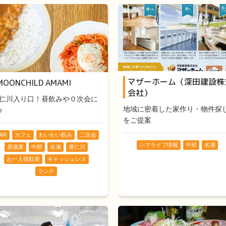
マザーホーム（深田建設株
MOONCHILD AMAMI
会社）
仁川入り口！昼飲みや０次会に
地域に密着した家作り・物件探
♪
をご提案
AR
カフェ
わいわい飲み
二次会
シマライフ情報
中部
名瀬
居酒屋
中部
名瀬
屋仁川
お一人様歓迎
キャッシュレス
ランチ