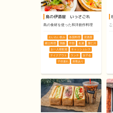
島の伊酒屋 いっさごれ
島の食材を使った和洋創作料理
こ
わいわい飲み
各国料理
居酒屋
郷土料理
鶏飯
中部
名瀬
屋仁川
お一人様歓迎
キャッシュレス
テイクアウト
ランチ
女子会
子供連れ
座敷あり