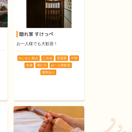
隠れ家 すけっぺ
お一人様でも大歓迎！
わいわい飲み
二次会
居酒屋
中部
名瀬
屋仁川
お一人様歓迎
個室あり