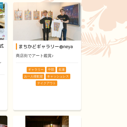
式
まちかどギャラリー@neya
商店街でアート鑑賞♪
し
ギャラリー
中部
名瀬
お一人様歓迎
キャッシュレス
テイクアウト