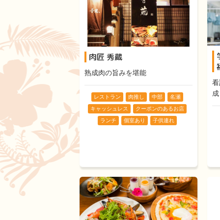
肉匠 秀蔵
熟成肉の旨みを堪能
看
成
レストラン
肉推し
中部
名瀬
キャッシュレス
クーポンのあるお店
ランチ
個室あり
子供連れ