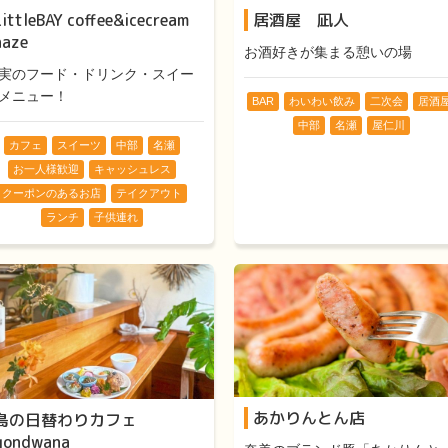
LittleBAY coffee&icecream
居酒屋 凪人
naze
お酒好きが集まる憩いの場
実のフード・ドリンク・スイー
メニュー！
BAR
わいわい飲み
二次会
居酒
中部
名瀬
屋仁川
カフェ
スイーツ
中部
名瀬
お一人様歓迎
キャッシュレス
クーポンのあるお店
テイクアウト
ランチ
子供連れ
あかりんとん店
島の日替わりカフェ
gondwana