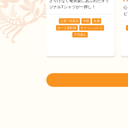
さりげなく奄美愛にあふれたオリ
ジナルTシャツが一押し！
心
ビ
土産 / 特産品
中部
名瀬
お一人様歓迎
キャッシュレス
子供連れ