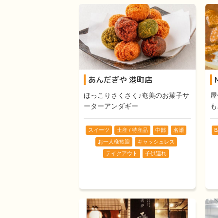
あんだぎや 港町店
ほっこりさくさく♪奄美のお菓子サ
屋
ーターアンダギー
も
スイーツ
土産 / 特産品
中部
名瀬
B
お一人様歓迎
キャッシュレス
テイクアウト
子供連れ