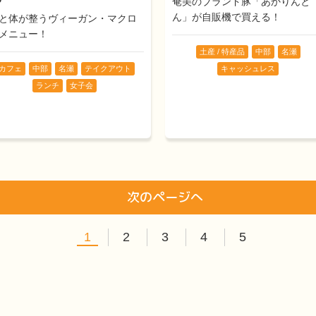
奄美のブランド豚「あかりんと
ん」が自販機で買える！
と体が整うヴィーガン・マクロ
メニュー！
土産 / 特産品
中部
名瀬
キャッシュレス
カフェ
中部
名瀬
テイクアウト
ランチ
女子会
次のページへ
1
2
3
4
5