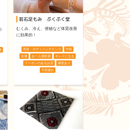
若石足もみ ぷくぷく堂
むくみ、冷え、便秘など体質改善
め
に効果的！
美容・ボディメンテナンス
中部
瀬
名瀬
お一人様歓迎
キレイになる
クーポンのあるお店
個室あり
子供連れ