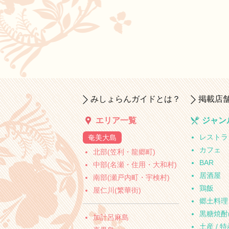
みしょらんガイドとは？
掲載店
エリア一覧
ジャン
レストラ
奄美大島
カフェ
北部(笠利・龍郷町)
BAR
中部(名瀬・住用・大和村)
居酒屋
南部(瀬戸内町・宇検村)
鶏飯
屋仁川(繁華街)
郷土料理
黒糖焼酎
加計呂麻島
土産 / 