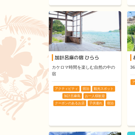
加計呂麻の宿 ひらら
カケロマ時間を楽しむ自然の中の
3
宿
ア
アクティビティ
宿泊
観光スポット
加計呂麻島
お一人様歓迎
クーポンのあるお店
子供連れ
宿泊