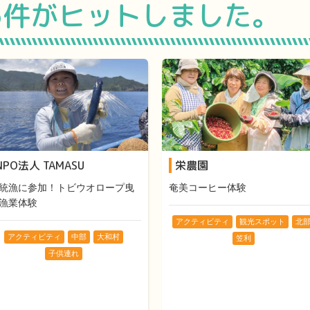
5件がヒットしました。
NPO法人 TAMASU
栄農園
統漁に参加！トビウオロープ曳
奄美コーヒー体験
漁業体験
アクティビティ
観光スポット
北
アクティビティ
中部
大和村
笠利
子供連れ