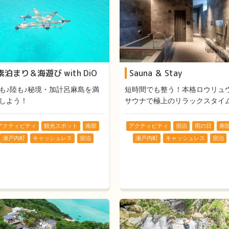
素泊まり＆海遊び with DiO
Sauna ＆ Stay
も♪陸も♪秘境・加計呂麻島を満
短時間でも整う！本格ロウリュ
しよう！
サウナで極上のリラックスタイ
アクティビティ
観光スポット
南部
アクティビティ
宿泊
雨の日
南
瀬戸内町
キャッシュレス
宿泊
瀬戸内町
キャッシュレス
宿泊