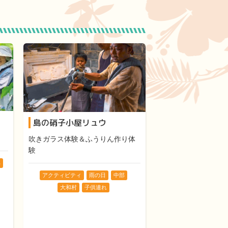
島の硝子小屋リュウ
吹きガラス体験＆ふうりん作り体
験
部
アクティビティ
雨の日
中部
大和村
子供連れ