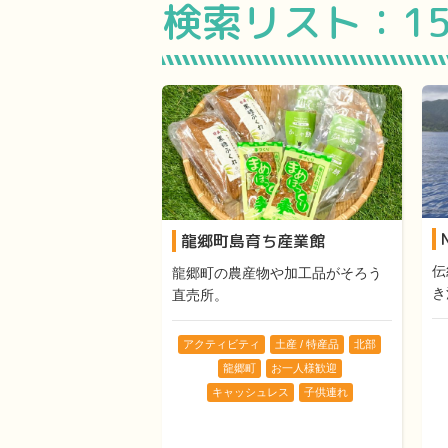
検索リスト：
1
龍郷町島育ち産業館
伝
龍郷町の農産物や加工品がそろう
き
直売所。
アクティビティ
土産 / 特産品
北部
龍郷町
お一人様歓迎
キャッシュレス
子供連れ