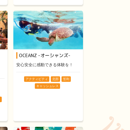
OCEANZ -オーシャンズ-
！
安心安全に感動できる体験を！
アクティビティ
北部
笠利
キャッシュレス
ス