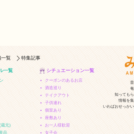
舗一覧
特集記事
ル一覧
シチュエーション一覧
ン
クーポンのあるお店
昔
酒造巡り
奄
知ってもら
テイクアウト
情報を集
子供連れ
いわばおせっかい
個室あり
座敷あり
(蔵元)
お一人様歓迎
特産品
女子会