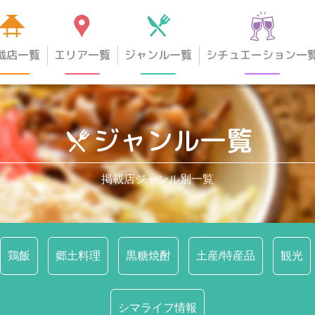
載店一覧
エリア一覧
ジャンル一覧
シチュエーション一
ジャンル一覧
掲載店ジャンル別一覧
鶏飯
郷土料理
黒糖焼酎
土産/特産品
観光
シマライフ情報