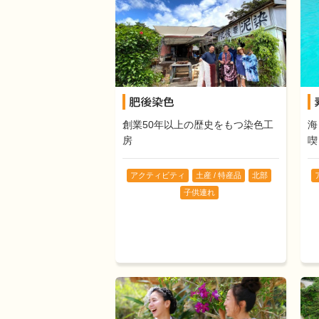
肥後染色
創業50年以上の歴史をもつ染色工
海
房
喫
アクティビティ
土産 / 特産品
北部
子供連れ