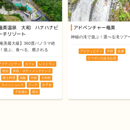
奄美温泉 大和 ハナハナビ
アドベンチャー奄美
ーチリゾート
神秘の滝で遊ぶ！選べる滝ツア
奄美最大級】360度パノラマ絶
！遊ぶ、食べる、癒される
アクティビティ
中部
名瀬
クーポンのあるお店
アクティビティ
カフェ
レストラン
宿泊
美容・ボディメンテナンス
郷土料理
鶏飯
中部
大和村
キャッシュレス
ランチ
女子会
子供連れ
宿泊