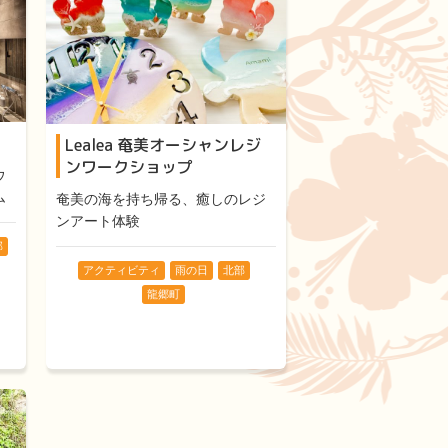
Lealea 奄美オーシャンレジ
ンワークショップ
ウ
ム
奄美の海を持ち帰る、癒しのレジ
ンアート体験
部
アクティビティ
雨の日
北部
龍郷町