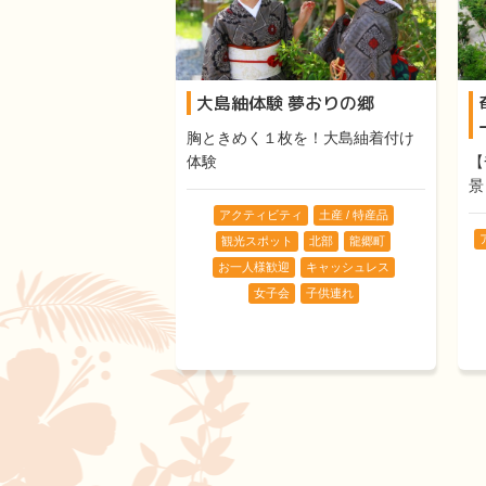
大島紬体験 夢おりの郷
胸ときめく１枚を！大島紬着付け
体験
【
景
アクティビティ
土産 / 特産品
観光スポット
北部
龍郷町
お一人様歓迎
キャッシュレス
女子会
子供連れ