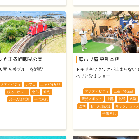
あやまる岬観光公園
原ハブ屋 笠利本店
60度 奄美ブルーを満喫
ドキドキワクワクが止まらない
ハブと愛まショー
クティビティ
カフェ
土産 / 特産品
アクティビティ
土産 / 特産品
観光スポット
北部
笠利
観光スポット
中部
北部
名瀬
お一人様歓迎
子供連れ
笠利
お一人様歓迎
キャッシュレ
子供連れ