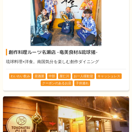
創作料理ルーツ名瀬店 -奄美食材&琉球猪-
琉球料理×洋食。南国気分を楽しむ創作ダイニング
わいわい飲み
居酒屋
中部
屋仁川
お一人様歓迎
キャッシュレス
クーポンのあるお店
子供連れ