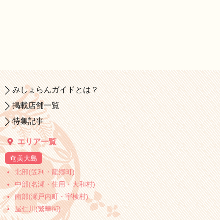
みしょらんガイドとは？
掲載店舗一覧
特集記事
エリア一覧
奄美大島
北部(笠利・龍郷町)
中部(名瀬・住用・大和村)
南部(瀬戸内町・宇検村)
屋仁川(繁華街)