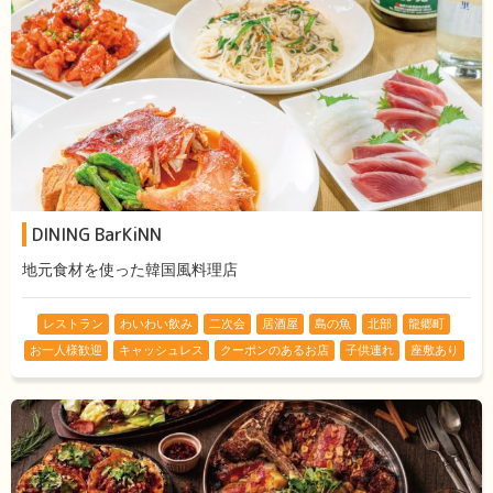
DINING BarKiNN
地元食材を使った韓国風料理店
レストラン
わいわい飲み
二次会
居酒屋
島の魚
北部
龍郷町
お一人様歓迎
キャッシュレス
クーポンのあるお店
子供連れ
座敷あり