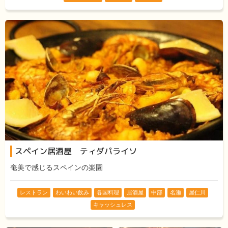
スペイン居酒屋 ティダパライソ
奄美で感じるスペインの楽園
レストラン
わいわい飲み
各国料理
居酒屋
中部
名瀬
屋仁川
キャッシュレス