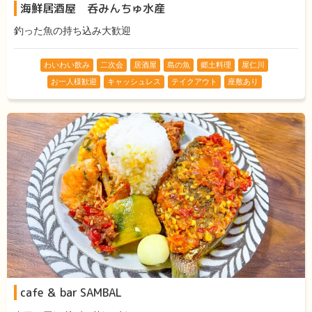
海鮮居酒屋 呑みんちゅ水産
釣った魚の持ち込み大歓迎
わいわい飲み
二次会
居酒屋
島の魚
郷土料理
屋仁川
お一人様歓迎
キャッシュレス
テイクアウト
座敷あり
cafe ＆ bar SAMBAL