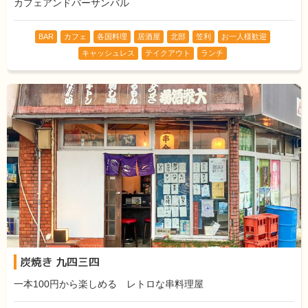
カフェアンドバーサンバル
BAR
カフェ
各国料理
居酒屋
北部
笠利
お一人様歓迎
キャッシュレス
テイクアウト
ランチ
炭焼き 九四三四
一本100円から楽しめる レトロな串料理屋