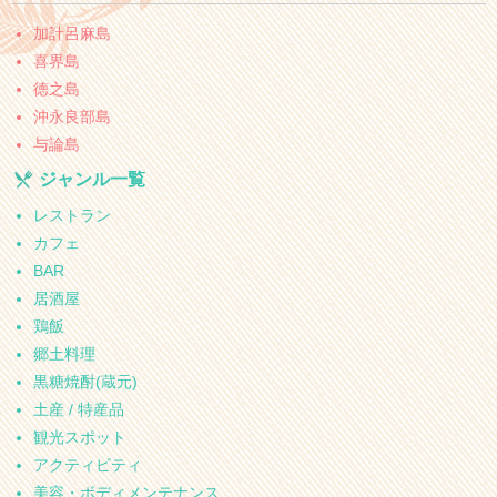
加計呂麻島
喜界島
徳之島
沖永良部島
与論島
ジャンル一覧
レストラン
カフェ
BAR
居酒屋
鶏飯
郷土料理
黒糖焼酎(蔵元)
土産 / 特産品
観光スポット
アクティビティ
美容・ボディメンテナンス