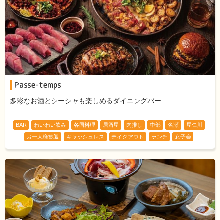
Passe-temps
多彩なお酒とシーシャも楽しめるダイニングバー
BAR
わいわい飲み
各国料理
居酒屋
肉推し
中部
名瀬
屋仁川
お一人様歓迎
キャッシュレス
テイクアウト
ランチ
女子会