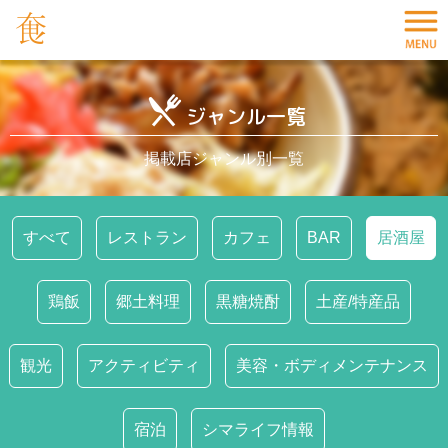
ジャンル一覧
掲載店ジャンル別一覧
すべて
レストラン
カフェ
BAR
居酒屋
鶏飯
郷土料理
黒糖焼酎
土産/特産品
観光
アクティビティ
美容・ボディメンテナンス
宿泊
シマライフ情報