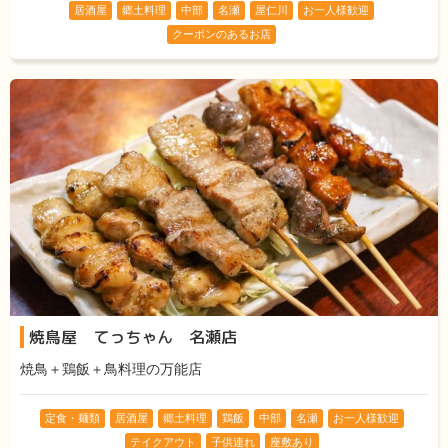
居酒屋
郷土料理
中部
名瀬
屋仁川
お一人様歓迎
クーポンのあるお店
焼鳥屋 てっちゃん 名瀬店
焼鳥＋鶏飯＋鳥料理の万能店
定食・麺類
居酒屋
郷土料理
鶏飯
中部
名瀬
お一人様歓迎
テイクアウト
子供連れ
座敷あり