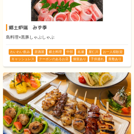
郷土炉端 みず季
島料理×黒豚しゃぶしゃぶ
わいわい飲み
居酒屋
郷土料理
中部
名瀬
屋仁川
お一人様歓迎
キャッシュレス
クーポンのあるお店
個室あり
子供連れ
座敷あり