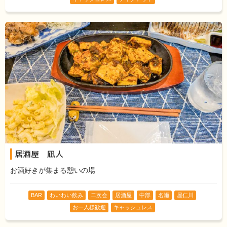
居酒屋 凪人
お酒好きが集まる憩いの場
BAR
わいわい飲み
二次会
居酒屋
中部
名瀬
屋仁川
お一人様歓迎
キャッシュレス