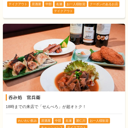
テイクアウト
居酒屋
中部
名瀬
お一人様歓迎
クーポンのあるお店
テイクアウト
呑み処 官兵衛
18時までの来店で「せんべろ」が超オトク！
わいわい飲み
居酒屋
中部
名瀬
屋仁川
お一人様歓迎
キャッシュレス
テイクアウト