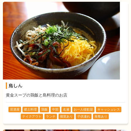
鳥しん
黄金スープの鶏飯と島料理のお店
居酒屋
郷土料理
鶏飯
中部
名瀬
お一人様歓迎
キャッシュレス
テイクアウト
ランチ
個室あり
子供連れ
座敷あり