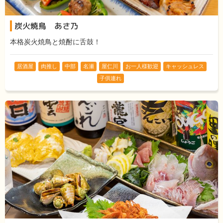
炭火焼鳥 あさ乃
本格炭火焼鳥と焼酎に舌鼓！
居酒屋
肉推し
中部
名瀬
屋仁川
お一人様歓迎
キャッシュレス
子供連れ