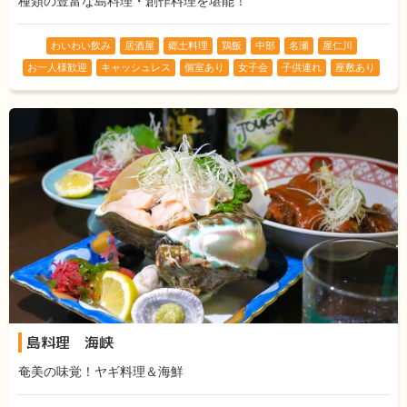
種類の豊富な島料理・創作料理を堪能！
わいわい飲み
居酒屋
郷土料理
鶏飯
中部
名瀬
屋仁川
お一人様歓迎
キャッシュレス
個室あり
女子会
子供連れ
座敷あり
島料理 海峡
奄美の味覚！ヤギ料理＆海鮮