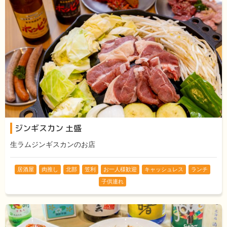
ジンギスカン 土盛
生ラムジンギスカンのお店
居酒屋
肉推し
北部
笠利
お一人様歓迎
キャッシュレス
ランチ
子供連れ