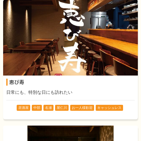
恵び寿
日常にも、特別な日にも訪れたい
居酒屋
中部
名瀬
屋仁川
お一人様歓迎
キャッシュレス