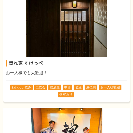
隠れ家 すけっぺ
お一人様でも大歓迎！
わいわい飲み
二次会
居酒屋
中部
名瀬
屋仁川
お一人様歓迎
個室あり