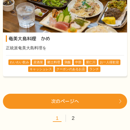
奄美大島料理 かめ
正統派奄美大島料理を
わいわい飲み
居酒屋
郷土料理
鶏飯
中部
屋仁川
お一人様歓迎
キャッシュレス
クーポンのあるお店
ランチ
次のページへ
1
2