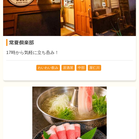
常夏倶楽部
17時から気軽に立ち呑み！
わいわい飲み
居酒屋
中部
屋仁川