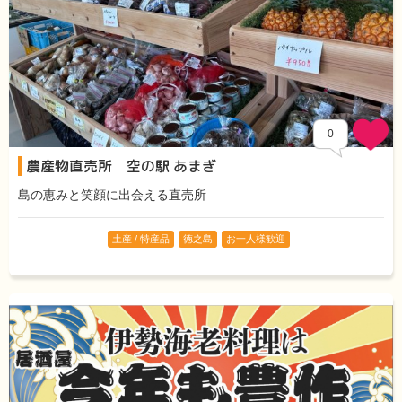
0
農産物直売所 空の駅 あまぎ
島の恵みと笑顔に出会える直売所
土産 / 特産品
徳之島
お一人様歓迎