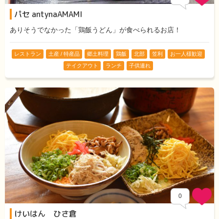
パセ antynaAMAMI
ありそうでなかった「鶏飯うどん」が食べられるお店！
レストラン
土産 / 特産品
郷土料理
鶏飯
北部
笠利
お一人様歓迎
テイクアウト
ランチ
子供連れ
0
けいはん ひさ倉
Comments