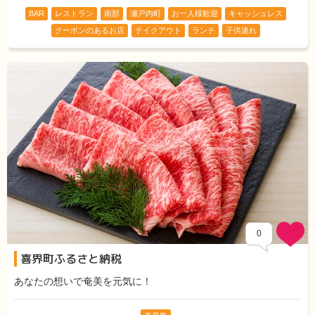
BAR
レストラン
南部
瀬戸内町
お一人様歓迎
キャッシュレス
クーポンのあるお店
テイクアウト
ランチ
子供連れ
0
喜界町ふるさと納税
あなたの想いで奄美を元気に！