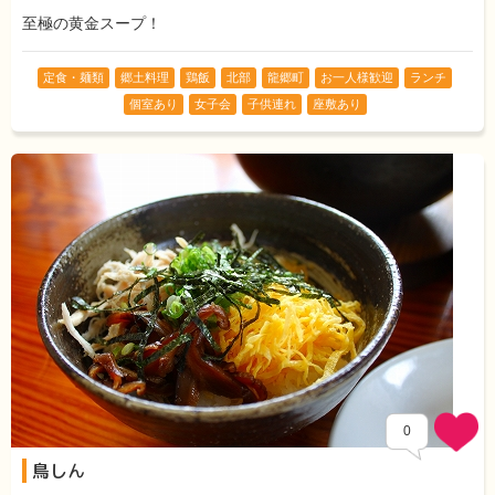
至極の黄金スープ！
定食・麺類
郷土料理
鶏飯
北部
龍郷町
お一人様歓迎
ランチ
個室あり
女子会
子供連れ
座敷あり
0
鳥しん
Comments