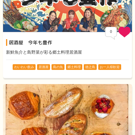
0
居酒屋 今年も豊作
新鮮魚介と島野菜が彩る郷土料理居酒屋
わいわい飲み
居酒屋
島の魚
郷土料理
徳之島
お一人様歓迎