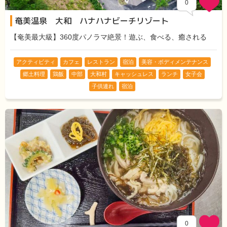
0
奄美温泉 大和 ハナハナビーチリゾート
【奄美最大級】360度パノラマ絶景！遊ぶ、食べる、癒される
アクティビティ
カフェ
レストラン
宿泊
美容・ボディメンテナンス
郷土料理
鶏飯
中部
大和村
キャッシュレス
ランチ
女子会
子供連れ
宿泊
0