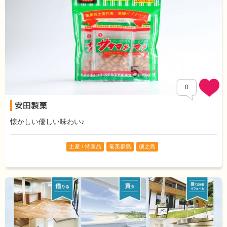
0
安田製菓
懐かしい優しい味わい♪
土産 / 特産品
奄美群島
徳之島