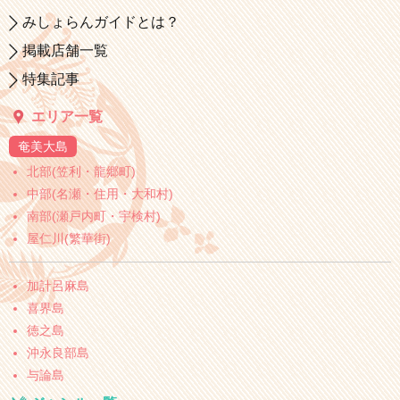
みしょらんガイドとは？
掲載店舗一覧
特集記事
エリア一覧
奄美大島
北部(笠利・龍郷町)
中部(名瀬・住用・大和村)
南部(瀬戸内町・宇検村)
屋仁川(繁華街)
加計呂麻島
喜界島
徳之島
沖永良部島
与論島