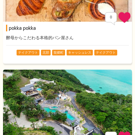
0
pokka pokka
酵母からこだわる本格的パン屋さん
テイクアウト
北部
龍郷町
キャッシュレス
テイクアウト