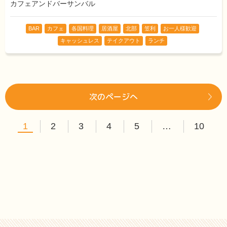
カフェアンドバーサンバル
BAR
カフェ
各国料理
居酒屋
北部
笠利
お一人様歓迎
キャッシュレス
テイクアウト
ランチ
次のページへ
1
2
3
4
5
…
10