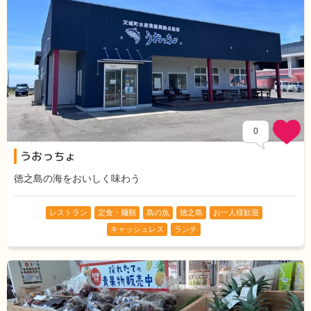
0
うおっちょ
徳之島の海をおいしく味わう
レストラン
定食・麺類
島の魚
徳之島
お一人様歓迎
キャッシュレス
ランチ