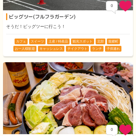
0
ビッグツー(フルフラガーデン)
Comments
そうだ！ビッグツーに行こう！
カフェ
スイーツ
土産 / 特産品
観光スポット
北部
龍郷町
お一人様歓迎
キャッシュレス
テイクアウト
ランチ
子供連れ
0