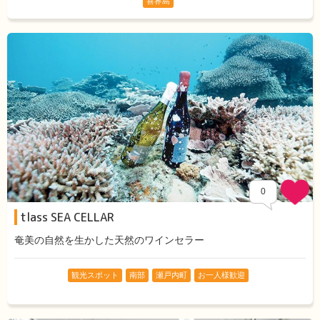
喜界島
0
tlass SEA CELLAR
奄美の自然を生かした天然のワインセラー
観光スポット
南部
瀬戸内町
お一人様歓迎