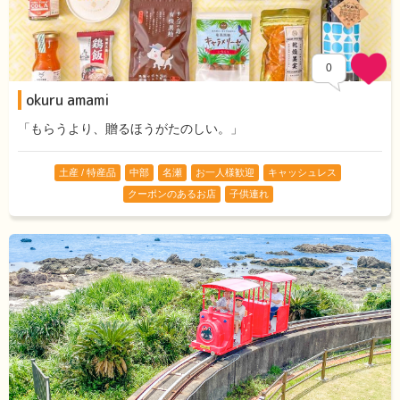
0
okuru amami
「もらうより、贈るほうがたのしい。」
土産 / 特産品
中部
名瀬
お一人様歓迎
キャッシュレス
クーポンのあるお店
子供連れ