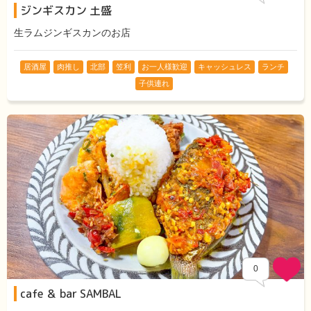
ジンギスカン 土盛
生ラムジンギスカンのお店
居酒屋
肉推し
北部
笠利
お一人様歓迎
キャッシュレス
ランチ
子供連れ
0
cafe ＆ bar SAMBAL