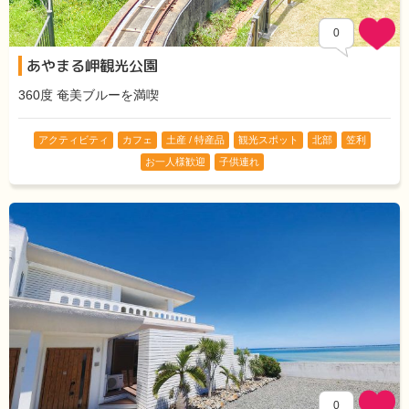
0
あやまる岬観光公園
Comments
360度 奄美ブルーを満喫
アクティビティ
カフェ
土産 / 特産品
観光スポット
北部
笠利
お一人様歓迎
子供連れ
0