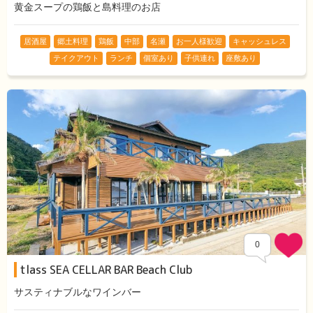
黄金スープの鶏飯と島料理のお店
居酒屋
郷土料理
鶏飯
中部
名瀬
お一人様歓迎
キャッシュレス
テイクアウト
ランチ
個室あり
子供連れ
座敷あり
0
tlass SEA CELLAR BAR Beach Club
サスティナブルなワインバー