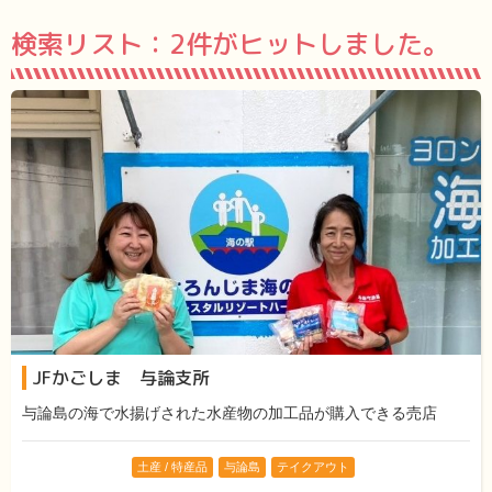
検索リスト：
2件がヒットしました。
JFかごしま 与論支所
与論島の海で水揚げされた水産物の加工品が購入できる売店
土産 / 特産品
与論島
テイクアウト