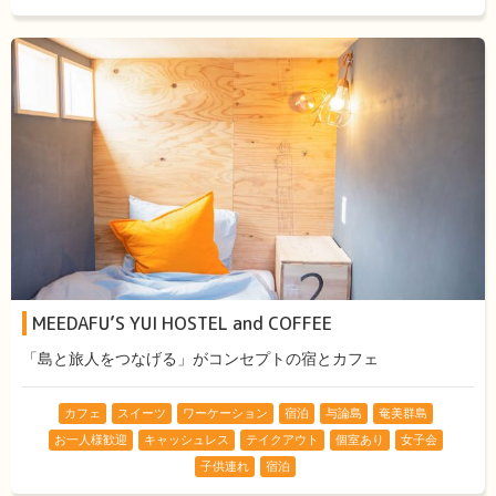
MEEDAFU’S YUI HOSTEL and COFFEE
「島と旅人をつなげる」がコンセプトの宿とカフェ
カフェ
スイーツ
ワーケーション
宿泊
与論島
奄美群島
お一人様歓迎
キャッシュレス
テイクアウト
個室あり
女子会
子供連れ
宿泊