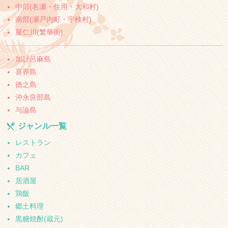
中部(名瀬・住用・大和村)
南部(瀬戸内町・宇検村)
屋仁川(繁華街)
加計呂麻島
喜界島
徳之島
沖永良部島
与論島
ジャンル一覧
レストラン
カフェ
BAR
居酒屋
鶏飯
郷土料理
黒糖焼酎(蔵元)