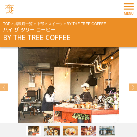
TOP
>
掲載店一覧
>
中部
>
スイーツ
> BY THE TREE COFFEE
バイ ザ ツリー コーヒー
BY THE TREE COFFEE
Previous