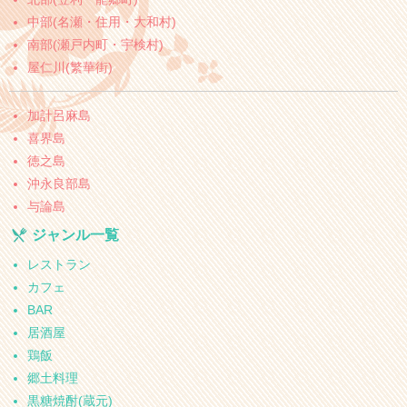
中部(名瀬・住用・大和村)
南部(瀬戸内町・宇検村)
屋仁川(繁華街)
加計呂麻島
喜界島
徳之島
沖永良部島
与論島
ジャンル一覧
レストラン
カフェ
BAR
居酒屋
鶏飯
郷土料理
黒糖焼酎(蔵元)