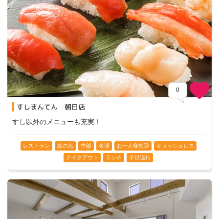
0
すしまんてん 朝日店
すし以外のメニューも充実！
レストラン
島の魚
中部
名瀬
お一人様歓迎
キャッシュレス
テイクアウト
ランチ
子供連れ