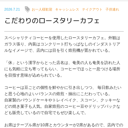
2026.7.21
お一人様歓迎
キャッシュレス
テイクアウト
子供連れ
こだわりのロースタリーカフェ
スペシャリティコーヒーを使用したロースタリーカフェ。外観は
ガラス張り、内装はコンクリート打ちっぱなしのインダストリア
ルなイメージで、店内には目を引く焙煎機が置かれている。
「休」という漢字からとった店名は、奄美の人も奄美を訪れた人
にも気軽に立ち寄ってもらい、コーヒーでほっと一息つける場所
を目指す意味が込められている。
コーヒーは豆ごとの個性を鮮やかに引き出しつつ、 毎日飲みたい
と思う心地のよいバランスの焙煎・抽出にこだわっている。
自家製のパウンドケーキやトレイベイク、スコーン、クッキーな
どの焼き菓子も人気。自家焙煎のコーヒー豆やドリップパックな
ども販売しているので自宅でもぜひ楽しんで。
お席はテーブル席が10席とカウンターが2席があるので、店内での