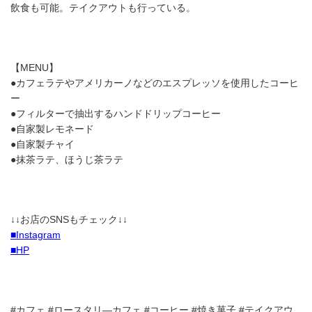
飲食も可能。テイクアウトも行っている。
【MENU】
●カフェラテやアメリカーノなどのエスプレッソを使用したコーヒ
ー
●フィルターで抽出するハンドドリップコーヒー
●自家製レモネード
●自家製チャイ
●抹茶ラテ、ほうじ茶ラテ
↓↓お店のSNSもチェック↓↓
■Instagram
■HP
#カフェ #ロースタリ―カフェ #コーヒー #焼き菓子 #テイクアウ