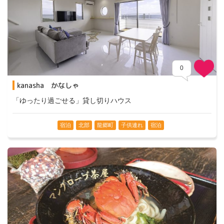
0
kanasha かなしゃ
「ゆったり過ごせる」貸し切りハウス
宿泊
北部
龍郷町
子供連れ
宿泊