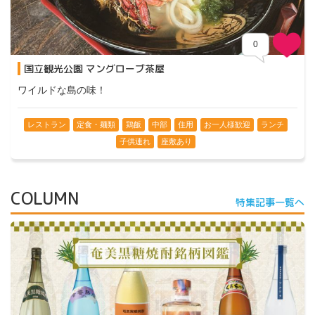
0
国立観光公園 マングローブ茶屋
Comments
ワイルドな島の味！
レストラン
定食・麺類
鶏飯
中部
住用
お一人様歓迎
ランチ
子供連れ
座敷あり
COLUMN
特集記事一覧へ