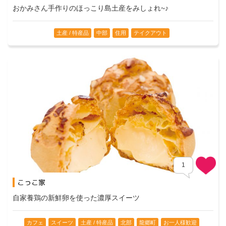
おかみさん手作りのほっこり島土産をみしょれ~♪
土産 / 特産品
中部
住用
テイクアウト
1
こっこ家
Comment
自家養鶏の新鮮卵を使った濃厚スイーツ
カフェ
スイーツ
土産 / 特産品
北部
龍郷町
お一人様歓迎