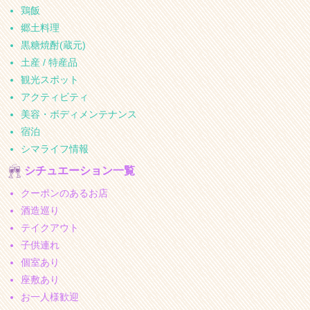
鶏飯
郷土料理
黒糖焼酎(蔵元)
土産 / 特産品
観光スポット
アクティビティ
美容・ボディメンテナンス
宿泊
シマライフ情報
シチュエーション一覧
クーポンのあるお店
酒造巡り
テイクアウト
子供連れ
個室あり
座敷あり
お一人様歓迎