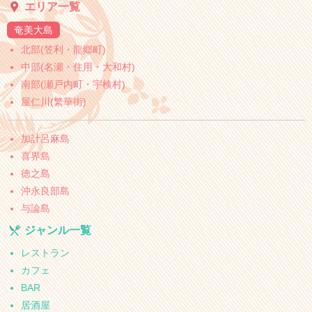
エリア一覧
奄美大島
北部(笠利・龍郷町)
中部(名瀬・住用・大和村)
南部(瀬戸内町・宇検村)
屋仁川(繁華街)
加計呂麻島
喜界島
徳之島
沖永良部島
与論島
ジャンル一覧
レストラン
カフェ
BAR
居酒屋