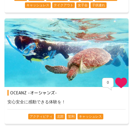
キャッシュレス
テイクアウト
女子会
子供連れ
0
OCEANZ -オーシャンズ-
安心安全に感動できる体験を！
アクティビティ
北部
笠利
キャッシュレス