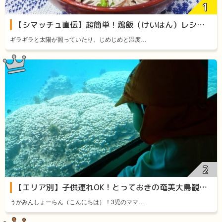
【シマッチュ直伝】超簡単！鶏飯（けいはん）レシピをご紹介します！
ギラギラと太陽が照っていたり、じめじめと湿度…
【エリア別】子供連れOK！とっておきの奄美大島観光スポット11選
うがみんしょーらん（こんにちは）！3児のママ…