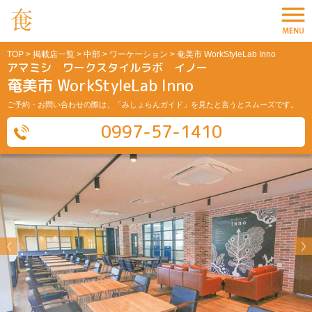
TOP
>
掲載店一覧
>
中部
>
ワーケーション
> 奄美市 WorkStyleLab Inno
アマミシ ワークスタイルラボ イノー
奄美市 WorkStyleLab Inno
ご予約・お問い合わせの際は、「みしょらんガイド」を見たと言うとスムーズです。
0997-57-1410
Previous