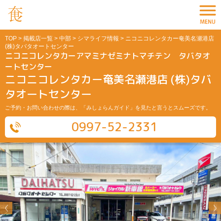
TOP
>
掲載店一覧
>
中部
>
シマライフ情報
> ニコニコレンタカー奄美名瀬港店
(株)タバタオートセンター
ニコニコレンタカーアマミナゼミナトマチテン タバタオ
ートセンター
ニコニコレンタカー奄美名瀬港店 (株)タバ
タオートセンター
ご予約・お問い合わせの際は、「みしょらんガイド」を見たと言うとスムーズです。
0997-52-2331
Previous