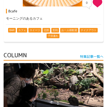
0
8cafe
モーニングのあるカフェ
BAR
カフェ
スイーツ
北部
笠利
お一人様歓迎
テイクアウト
子供連れ
COLUMN
特集記事一覧へ