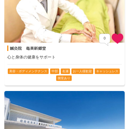
0
鍼灸院 奄美新郷堂
心と身体の健康をサポート
美容・ボディメンテナンス
中部
名瀬
お一人様歓迎
キャッシュレス
個室あり