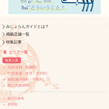
みしょらんガイドとは？
掲載店舗一覧
特集記事
エリア一覧
奄美大島
北部(笠利・龍郷町)
中部(名瀬・住用・大和村)
南部(瀬戸内町・宇検村)
屋仁川(繁華街)
加計呂麻島
喜界島