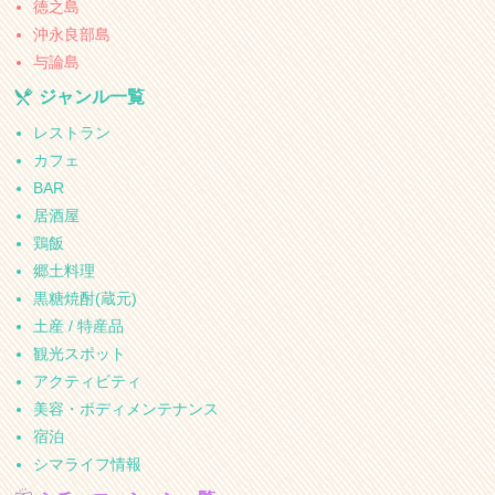
徳之島
沖永良部島
与論島
ジャンル一覧
レストラン
カフェ
BAR
居酒屋
鶏飯
郷土料理
黒糖焼酎(蔵元)
土産 / 特産品
観光スポット
アクティビティ
美容・ボディメンテナンス
宿泊
シマライフ情報