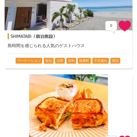
0
SHIMATABI（宿泊施設）
島時間を感じられる人気のゲストハウス
ワーケーション
宿泊
北部
笠利
龍郷町
子供連れ
宿泊