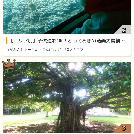
【エリア別】子供連れOK！とっておきの奄美大島観光スポット11選
うがみんしょーらん（こんにちは）！3児のママ…