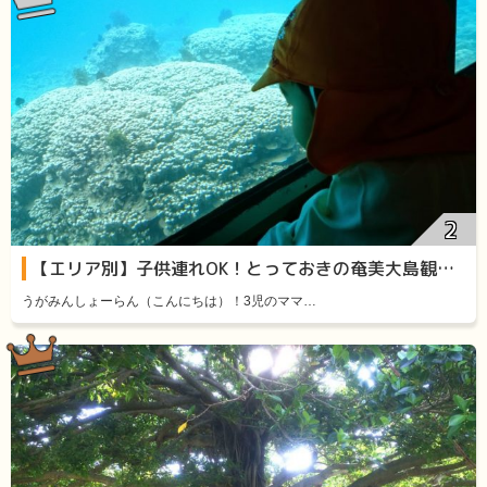
【エリア別】子供連れOK！とっておきの奄美大島観光スポット11選
うがみんしょーらん（こんにちは）！3児のママ…