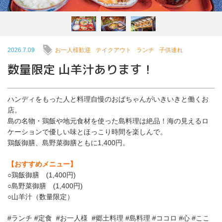
2026.7.09
お一人様歓迎
テイクアウト
ランチ
子供連れ
数量限定 山羊汁あります！
ハンディをもった人と料理自慢のおばちゃんがいきいきと働くお
店。
島の名物・鶏飯や地元食材を使った島料理は絶品！海の見えるロ
ケーションで優しい味とほっこり時間を楽しんで。
鶏飯御膳、島野菜御膳ともに1,400円。
【おすすめメニュー】
○鶏飯御膳 (1,400円)
○島野菜御膳 (1,400円)
○山羊汁（数量限定）
#ランチ #定食 #お一人様 #郷土料理 #島料理 #ココロ #心 #ここ