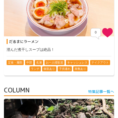
0
だるまにラーメン
澄んだ煮干しスープは絶品！
定食・麺類
中部
名瀬
お一人様歓迎
キャッシュレス
テイクアウト
ランチ
個室あり
子供連れ
座敷あり
COLUMN
特集記事一覧へ