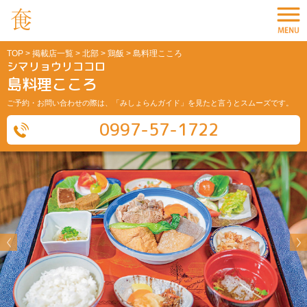
TOP
>
掲載店一覧
>
北部
>
鶏飯
> 島料理こころ
シマリョウリココロ
島料理こころ
ご予約・お問い合わせの際は、「みしょらんガイド」を見たと言うとスムーズです。
0997-57-1722
Previous