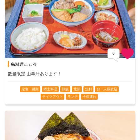
0
島料理こころ
数量限定 山羊汁あります！
定食・麺類
郷土料理
鶏飯
北部
笠利
お一人様歓迎
テイクアウト
ランチ
子供連れ