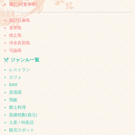
屋仁川(繁華街)
加計呂麻島
喜界島
徳之島
沖永良部島
与論島
ジャンル一覧
レストラン
カフェ
BAR
居酒屋
鶏飯
郷土料理
黒糖焼酎(蔵元)
土産 / 特産品
観光スポット