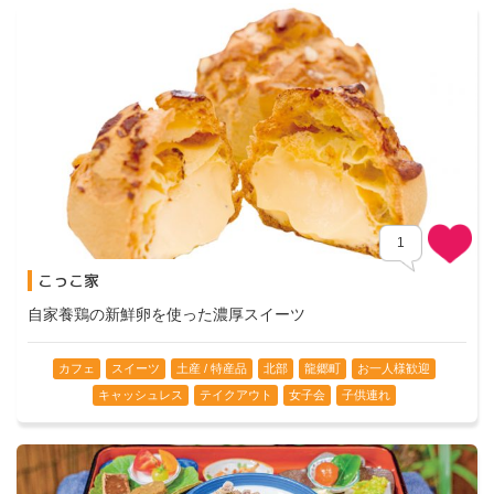
1
こっこ家
Comment
自家養鶏の新鮮卵を使った濃厚スイーツ
カフェ
スイーツ
土産 / 特産品
北部
龍郷町
お一人様歓迎
キャッシュレス
テイクアウト
女子会
子供連れ