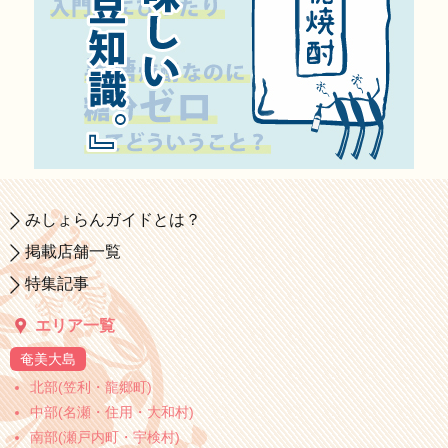
みしょらんガイドとは？
掲載店舗一覧
特集記事
エリア一覧
奄美大島
北部(笠利・龍郷町)
中部(名瀬・住用・大和村)
南部(瀬戸内町・宇検村)