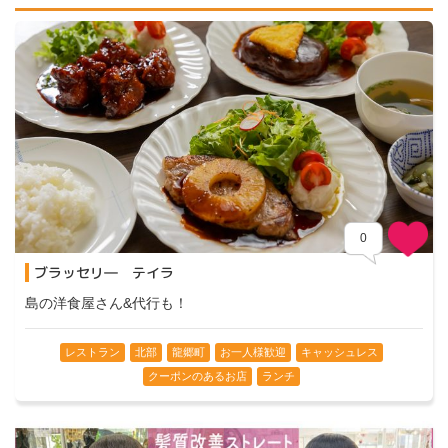
0
ブラッセリ― テイラ
島の洋食屋さん&代行も！
レストラン
北部
龍郷町
お一人様歓迎
キャッシュレス
クーポンのあるお店
ランチ