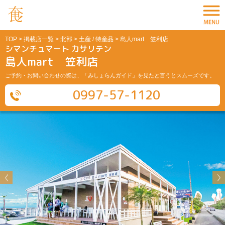
TOP
>
掲載店一覧
>
北部
>
土産 / 特産品
> 島人mart 笠利店
シマンチュマート カサリテン
島人mart 笠利店
ご予約・お問い合わせの際は、「みしょらんガイド」を見たと言うとスムーズです。
0997-57-1120
Previous