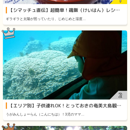
【シマッチュ直伝】超簡単！鶏飯（けいはん）レシピをご紹介します！
ギラギラと太陽が照っていたり、じめじめと湿度…
【エリア別】子供連れOK！とっておきの奄美大島観光スポット11選
うがみんしょーらん（こんにちは）！3児のママ…