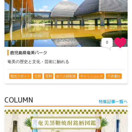
0
鹿児島県奄美パーク
奄美の歴史と文化・芸術に触れる
観光スポット
北部
笠利
お一人様歓迎
キャッシュレス
子供連れ
COLUMN
特集記事一覧へ