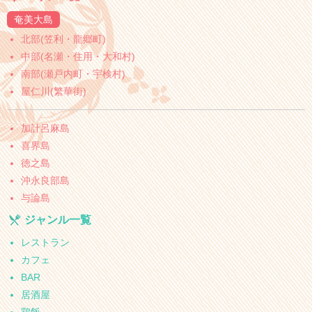
奄美大島
北部(笠利・龍郷町)
中部(名瀬・住用・大和村)
南部(瀬戸内町・宇検村)
屋仁川(繁華街)
加計呂麻島
喜界島
徳之島
沖永良部島
与論島
ジャンル一覧
レストラン
カフェ
BAR
居酒屋
鶏飯