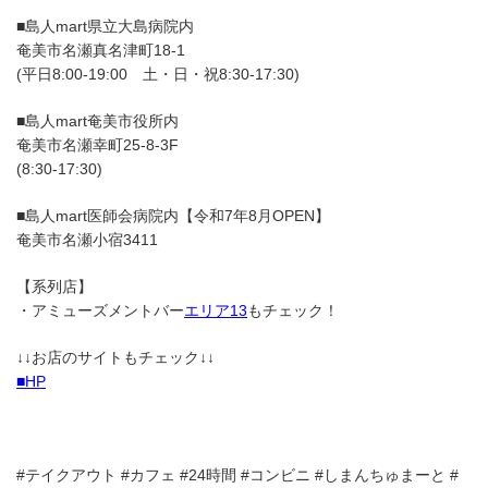
■島人mart県立大島病院内
奄美市名瀬真名津町18-1
(平日8:00-19:00 土・日・祝8:30-17:30)
■島人mart奄美市役所内
奄美市名瀬幸町25-8-3F
(8:30-17:30)
■島人mart医師会病院内【令和7年8月OPEN】
奄美市名瀬小宿3411
【系列店】
・アミューズメントバー
エリア13
もチェック！
↓↓お店のサイトもチェック↓↓
■HP
#テイクアウト #カフェ #24時間 #コンビニ #しまんちゅまーと #