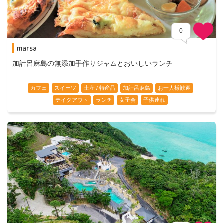
0
marsa
Comments
加計呂麻島の無添加手作りジャムとおいしいランチ
カフェ
スイーツ
土産 / 特産品
加計呂麻島
お一人様歓迎
テイクアウト
ランチ
女子会
子供連れ