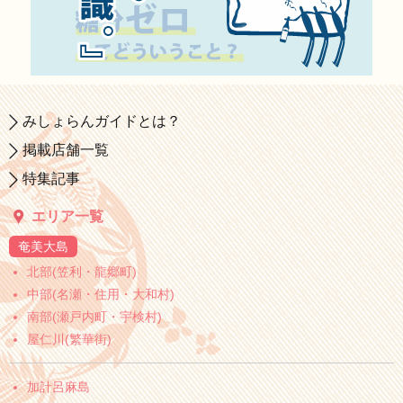
みしょらんガイドとは？
掲載店舗一覧
特集記事
エリア一覧
奄美大島
北部(笠利・龍郷町)
中部(名瀬・住用・大和村)
南部(瀬戸内町・宇検村)
屋仁川(繁華街)
加計呂麻島