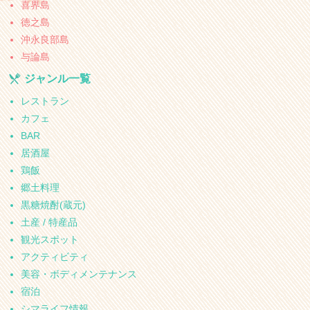
喜界島
徳之島
沖永良部島
与論島
ジャンル一覧
レストラン
カフェ
BAR
居酒屋
鶏飯
郷土料理
黒糖焼酎(蔵元)
土産 / 特産品
観光スポット
アクティビティ
美容・ボディメンテナンス
宿泊
シマライフ情報