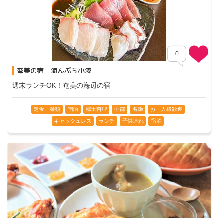
0
奄美の宿 海んぶち小湊
週末ランチOK！奄美の海辺の宿
定食・麺類
宿泊
郷土料理
中部
名瀬
お一人様歓迎
キャッシュレス
ランチ
子供連れ
宿泊