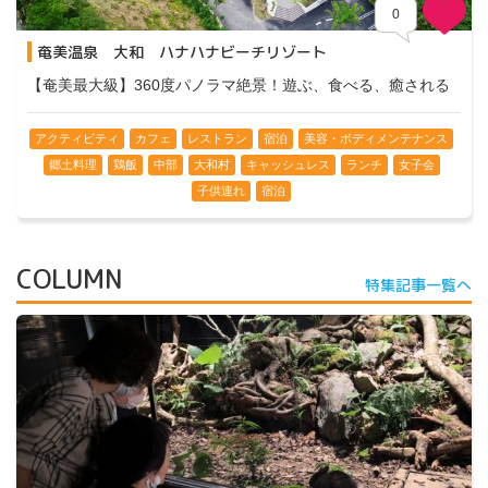
0
奄美温泉 大和 ハナハナビーチリゾート
【奄美最大級】360度パノラマ絶景！遊ぶ、食べる、癒される
アクティビティ
カフェ
レストラン
宿泊
美容・ボディメンテナンス
郷土料理
鶏飯
中部
大和村
キャッシュレス
ランチ
女子会
子供連れ
宿泊
COLUMN
特集記事一覧へ