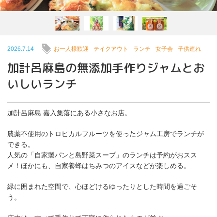
2026.7.14
お一人様歓迎
テイクアウト
ランチ
女子会
子供連れ
加計呂麻島の無添加手作りジャムとお
いしいランチ
加計呂麻島 嘉入
集落にある小さなお店。
農薬不使用のトロピカルフルーツを使ったジャム工房でランチが
できる。
人気の「自家製パンと島野菜スープ」のランチは予
約がおスス
メ！ほかにも、自家養蜂はちみつのアイスなどが楽しめる。
緑に囲まれた空間で、心ほどけるゆったりとした時間を過ごそ
う。