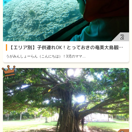
【エリア別】子供連れOK！とっておきの奄美大島観光スポット11選
うがみんしょーらん（こんにちは）！3児のママ…