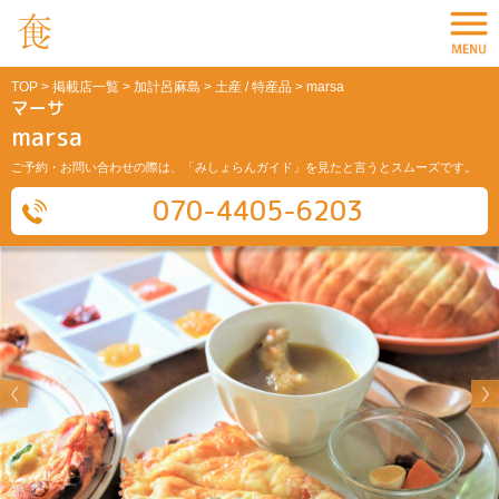
TOP
>
掲載店一覧
>
加計呂麻島
>
土産 / 特産品
> marsa
マーサ
marsa
ご予約・お問い合わせの際は、「みしょらんガイド」を見たと言うとスムーズです。
070-4405-6203
Previous