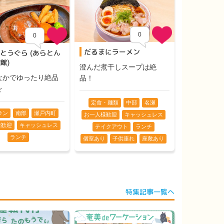
0
0
だるまにラーメン
とうぐら (あらとん
館)
澄んだ煮干しスープは絶
なかでゆったり絶品
品！
を
定食・麺類
中部
名瀬
ラン
南部
瀬戸内町
お一人様歓迎
キャッシュレス
様歓迎
キャッシュレス
テイクアウト
ランチ
ランチ
個室あり
子供連れ
座敷あり
特集記事一覧へ