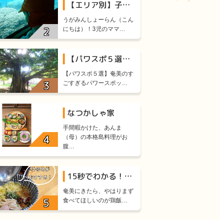
【エリア別】子供連れOK！とっておきの奄美大島観光スポット11選
うがみんしょーらん（こん
にちは）！3児のママ…
【パワスポ５選】奄美のすごすぎるパワースポット厳選５
【パワスポ５選】奄美のす
ごすぎるパワースポッ…
なつかしゃ家
手間暇かけた、あんま
（母）の本格島料理がお
腹…
15秒でわかる！鶏飯のおいしい食べ方
奄美にきたら、やはりまず
食べてほしいのが鶏飯…