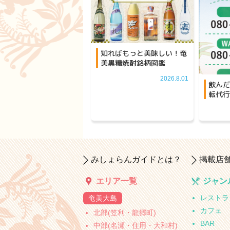
知ればもっと美味しい！奄
美黒糖焼酎銘柄図鑑
2026.8.01
飲んだ
転代行
みしょらんガイドとは？
掲載店
エリア一覧
ジャン
レストラ
奄美大島
カフェ
北部(笠利・龍郷町)
BAR
中部(名瀬・住用・大和村)