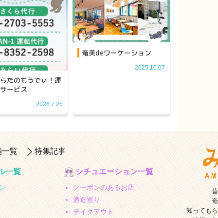
奄美deワーケーション
2025.10.07
らたのもうでぃ！運
サービス
2026.7.25
舗一覧
特集記事
ル一覧
シチュエーション一覧
ン
クーポンのあるお店
昔
酒造巡り
奄
知ってもら
テイクアウト