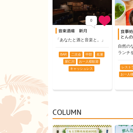
0
音楽酒場 新月
食事処
とんの
「あなたと酒と音楽と。」
自然の
ランチ
BAR
二次会
中部
名瀬
屋仁川
お一人様歓迎
レスト
キャッシュレス
お一人
COLUMN