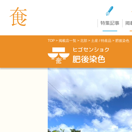
特集記事
掲
TOP
>
掲載店一覧
>
北部
>
土産 / 特産品
> 肥後染色
ヒゴセンショク
肥後染色