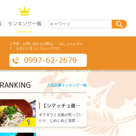
覧
ランキング一覧
ご予約・お問い合わせの際は、「みしょらんガイ
ド」を見たと言うとスムーズです。
0997-62-2679
RANKING
人気記事ランキング一覧
【シマッチュ直伝】超簡単！鶏飯（けいはん）レシピをご紹介します！
ギラギラと太陽が照ってい
たり、じめじめと湿度…