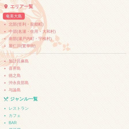
エリア一覧
奄美大島
北部(笠利・龍郷町)
中部(名瀬・住用・大和村)
南部(瀬戸内町・宇検村)
屋仁川(繁華街)
加計呂麻島
喜界島
徳之島
沖永良部島
与論島
ジャンル一覧
レストラン
カフェ
BAR