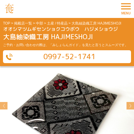
TOP
>
掲載店一覧
>
中部
>
土産 / 特産品
> 大島紬染織工房 HAJIMESHOJI
オオシマツムギセンショクコウボウ ハジメショウジ
大島紬染織工房 HAJIMESHOJI
ご予約・お問い合わせの際は、「みしょらんガイド」を見たと言うとスムーズです。
0997-52-1741
Previous