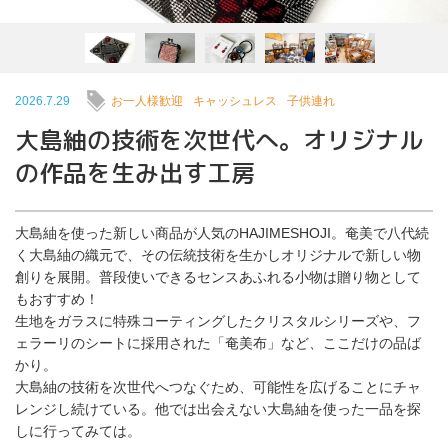
2026.7.29
お一人様歓迎
キャッシュレス
子供連れ
大島紬の技術を次世代へ。オリジナル
の作品を生み出す工房
大島紬を使った新しい商品が人気のHAJIMESHOJI。奄美で八代続
く大島紬の織元で、その伝統技術を生かしオリジナルで新しい物
創りを展開。普段使いできるセンスあふれる小物は贈り物として
もおすすめ！
生地をガラスに特殊コーティングしたクリスタルシリーズや、フ
ェラーリのシートに採用された「奄美布」など、ここだけの品ば
かり。
大島紬の技術を次世代へつなぐため、可能性を広げることにチャ
レンジし続けている。他では出会えない大島紬を使った一品を探
しに行ってみては。