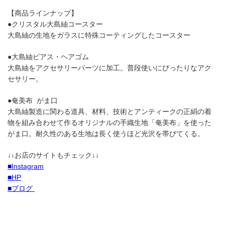
【商品ラインナップ】
●クリスタル大島紬コースター
大島紬の生地をガラスに特殊コーティングしたコースター
●大島紬ピアス・ヘアゴム
大島紬をアクセサリーパーツに加工。普段使いにぴったりなアク
セサリー。
●奄美布 がま口
大島紬製造に関わる道具、材料、技術とアンティークの正絹の着
物を組み合わせて作るオリジナルの手織生地「奄美布」を使った
がま口。耐久性のある生地は長く使うほど光沢を帯びてくる。
↓↓お店のサイトもチェック↓↓
■Instagram
■HP
■ブログ