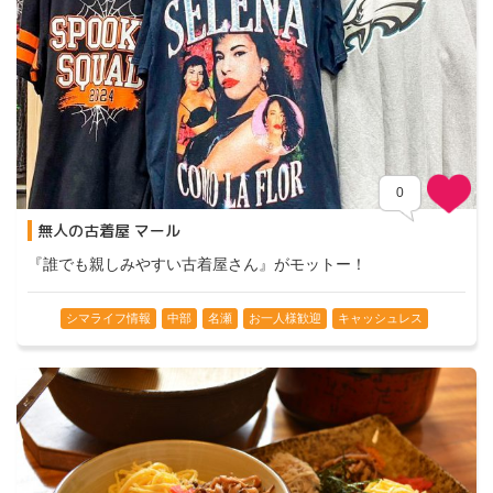
0
無人の古着屋 マール
『誰でも親しみやすい古着屋さん』がモットー！
シマライフ情報
中部
名瀬
お一人様歓迎
キャッシュレス