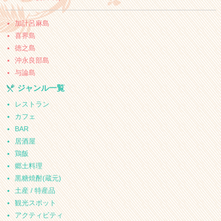
加計呂麻島
喜界島
徳之島
沖永良部島
与論島
ジャンル一覧
レストラン
カフェ
BAR
居酒屋
鶏飯
郷土料理
黒糖焼酎(蔵元)
土産 / 特産品
観光スポット
アクティビティ