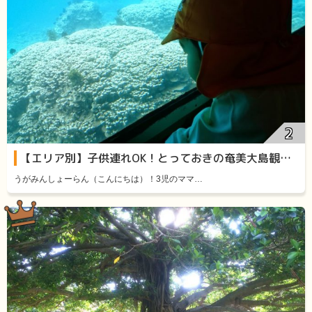
【エリア別】子供連れOK！とっておきの奄美大島観光スポット11選
うがみんしょーらん（こんにちは）！3児のママ…