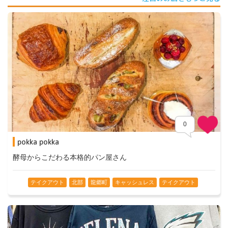
0
pokka pokka
酵母からこだわる本格的パン屋さん
テイクアウト
北部
龍郷町
キャッシュレス
テイクアウト