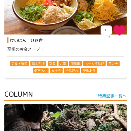
0
けいはん ひさ倉
Comments
至極の黄金スープ！
定食・麺類
郷土料理
鶏飯
北部
龍郷町
お一人様歓迎
ランチ
個室あり
女子会
子供連れ
座敷あり
COLUMN
特集記事一覧へ