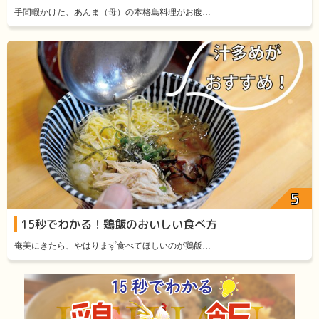
手間暇かけた、あんま（母）の本格島料理がお腹…
15秒でわかる！鶏飯のおいしい食べ方
奄美にきたら、やはりまず食べてほしいのが鶏飯…