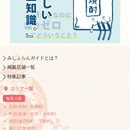
みしょらんガイドとは？
掲載店舗一覧
特集記事
エリア一覧
奄美大島
北部(笠利・龍郷町)
中部(名瀬・住用・大和村)
南部(瀬戸内町・宇検村)
屋仁川(繁華街)