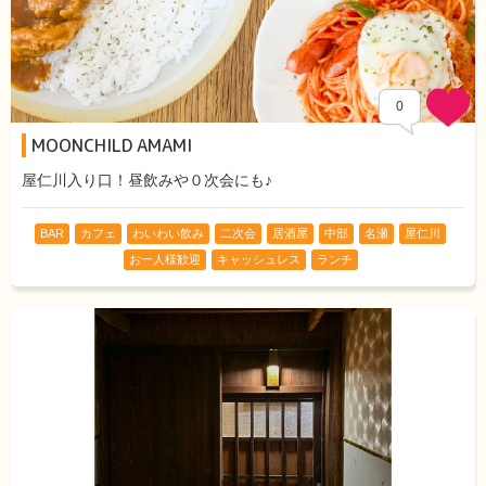
0
MOONCHILD AMAMI
屋仁川入り口！昼飲みや０次会にも♪
BAR
カフェ
わいわい飲み
二次会
居酒屋
中部
名瀬
屋仁川
お一人様歓迎
キャッシュレス
ランチ