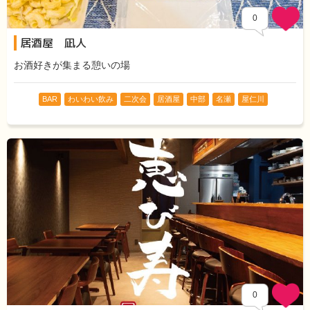
0
居酒屋 凪人
お酒好きが集まる憩いの場
BAR
わいわい飲み
二次会
居酒屋
中部
名瀬
屋仁川
0