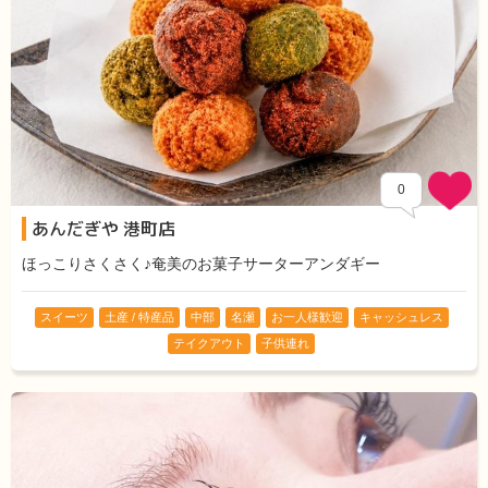
0
あんだぎや 港町店
ほっこりさくさく♪奄美のお菓子サーターアンダギー
スイーツ
土産 / 特産品
中部
名瀬
お一人様歓迎
キャッシュレス
テイクアウト
子供連れ