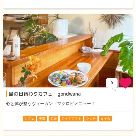
0
島の日替わりカフェ gondwana
心と体が整うヴィーガン・マクロビメニュー！
カフェ
中部
名瀬
テイクアウト
ランチ
女子会