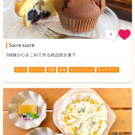
0
Sucre sucré
3姉妹が心をこめて作る絶品焼き菓子
カフェ
スイーツ
中部
名瀬
キャッシュレス
テイクアウト