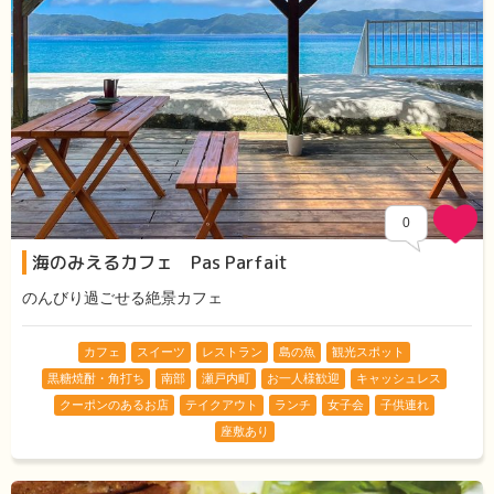
0
海のみえるカフェ Pas Parfait
のんびり過ごせる絶景カフェ
カフェ
スイーツ
レストラン
島の魚
観光スポット
黒糖焼酎・角打ち
南部
瀬戸内町
お一人様歓迎
キャッシュレス
クーポンのあるお店
テイクアウト
ランチ
女子会
子供連れ
座敷あり