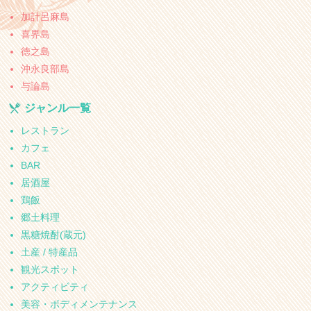
加計呂麻島
喜界島
徳之島
沖永良部島
与論島
ジャンル一覧
レストラン
カフェ
BAR
居酒屋
鶏飯
郷土料理
黒糖焼酎(蔵元)
土産 / 特産品
観光スポット
アクティビティ
美容・ボディメンテナンス