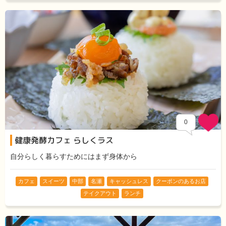
0
健康発酵カフェ らしくラス
自分らしく暮らすためにはまず身体から
カフェ
スイーツ
中部
名瀬
キャッシュレス
クーポンのあるお店
テイクアウト
ランチ