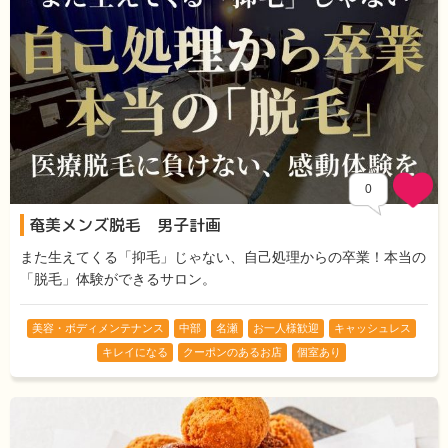
0
奄美メンズ脱毛 男子計画
また生えてくる「抑毛」じゃない、自己処理からの卒業！本当の
「脱毛」体験ができるサロン。
美容・ボディメンテナンス
中部
名瀬
お一人様歓迎
キャッシュレス
キレイになる
クーポンのあるお店
個室あり