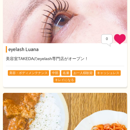
0
eyelash Luana
美容室TAKEDAのeyelash専門店がオープン！
美容・ボディメンテナンス
中部
名瀬
お一人様歓迎
キャッシュレス
キレイになる