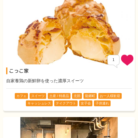
1
こっこ家
Comment
自家養鶏の新鮮卵を使った濃厚スイーツ
カフェ
スイーツ
土産 / 特産品
北部
龍郷町
お一人様歓迎
キャッシュレス
テイクアウト
女子会
子供連れ