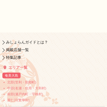
みしょらんガイドとは？
掲載店舗一覧
特集記事
エリア一覧
奄美大島
北部(笠利・龍郷町)
中部(名瀬・住用・大和村)
南部(瀬戸内町・宇検村)
屋仁川(繁華街)