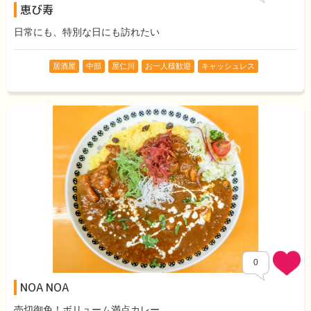
恵び寿
日常にも、特別な日にも訪れたい
居酒屋
中部
屋仁川
お一人様歓迎
キャッシュレス
0
NOA NOA
Comments
売切御免！ボリューム満点カレー