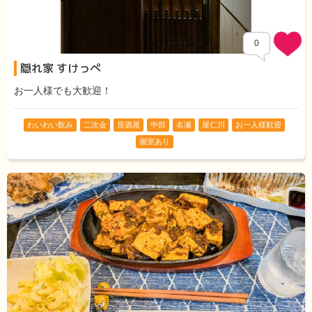
0
隠れ家 すけっぺ
お一人様でも大歓迎！
わいわい飲み
二次会
居酒屋
中部
名瀬
屋仁川
お一人様歓迎
個室あり