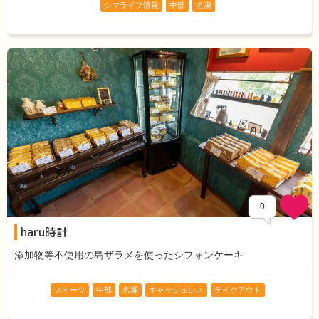
シマライフ情報
中部
名瀬
0
haru時計
添加物等不使用の島ザラメを使ったシフォンケーキ
スイーツ
中部
名瀬
キャッシュレス
テイクアウト