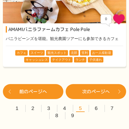
0
AMAMIバニラファームカフェ Pole Pole
バニラビーンズを堪能。観光農園ツアーにも参加できるカフェ
カフェ
スイーツ
観光スポット
北部
笠利
お一人様歓迎
キャッシュレス
テイクアウト
ランチ
子供連れ
前のページへ
次のページへ
1
2
3
4
5
6
7
8
9