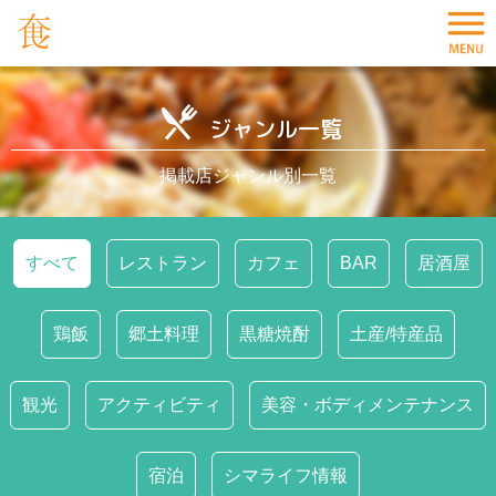
ジャンル一覧
掲載店ジャンル別一覧
すべて
レストラン
カフェ
BAR
居酒屋
鶏飯
郷土料理
黒糖焼酎
土産/特産品
観光
アクティビティ
美容・ボディメンテナンス
宿泊
シマライフ情報