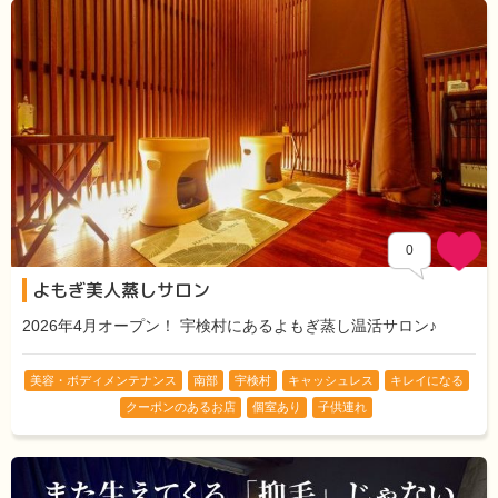
0
よもぎ美人蒸しサロン
2026年4月オープン！ 宇検村にあるよもぎ蒸し温活サロン♪
美容・ボディメンテナンス
南部
宇検村
キャッシュレス
キレイになる
クーポンのあるお店
個室あり
子供連れ