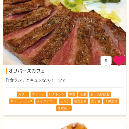
0
オリバーズカフェ
Comments
洋食ランチとキュンなスイーツ☆
カフェ
スイーツ
レストラン
中部
名瀬
お一人様歓迎
キャッシュレス
テイクアウト
ランチ
個室あり
女子会
子供連れ
座敷あり