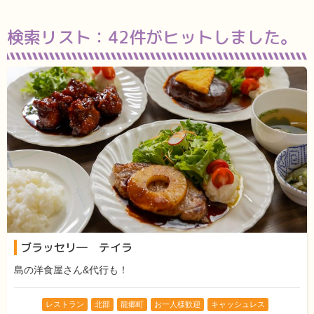
検索リスト：
42件がヒットしました。
ブラッセリ― テイラ
島の洋食屋さん&代行も！
レストラン
北部
龍郷町
お一人様歓迎
キャッシュレス