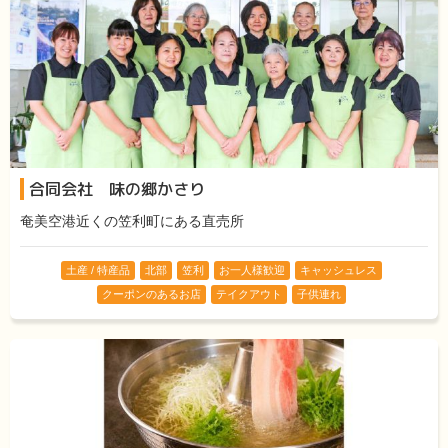
合同会社 味の郷かさり
奄美空港近くの笠利町にある直売所
土産 / 特産品
北部
笠利
お一人様歓迎
キャッシュレス
クーポンのあるお店
テイクアウト
子供連れ