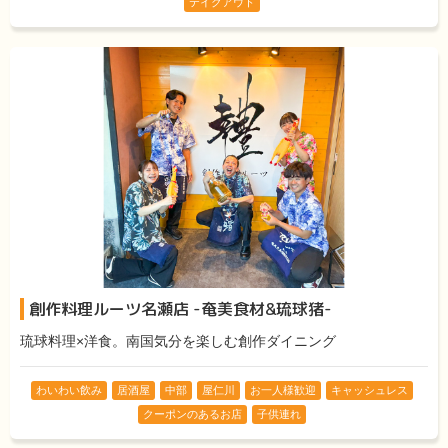
テイクアウト
創作料理ルーツ名瀬店 -奄美食材&琉球猪-
琉球料理×洋食。南国気分を楽しむ創作ダイニング
わいわい飲み
居酒屋
中部
屋仁川
お一人様歓迎
キャッシュレス
クーポンのあるお店
子供連れ