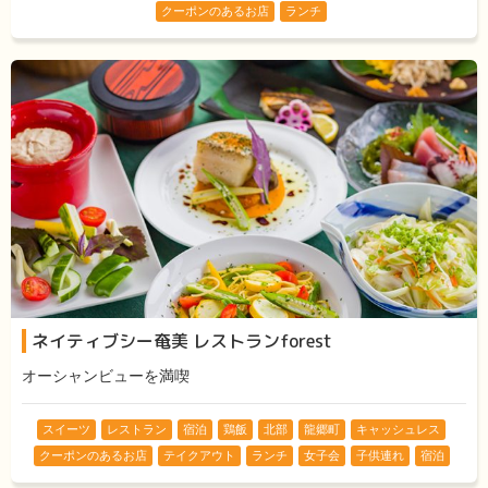
クーポンのあるお店
ランチ
ネイティブシー奄美 レストランforest
オーシャンビューを満喫
スイーツ
レストラン
宿泊
鶏飯
北部
龍郷町
キャッシュレス
クーポンのあるお店
テイクアウト
ランチ
女子会
子供連れ
宿泊