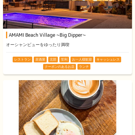
AMAMI Beach Village ~Big Dipper~
オーシャンビューをゆったり満喫
レストラン
居酒屋
北部
笠利
お一人様歓迎
キャッシュレス
クーポンのあるお店
ランチ