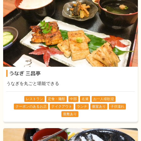
うなぎ 三昌亭
うなぎを丸ごと堪能できる
レストラン
定食・麺類
中部
名瀬
お一人様歓迎
クーポンのあるお店
テイクアウト
ランチ
個室あり
子供連れ
座敷あり