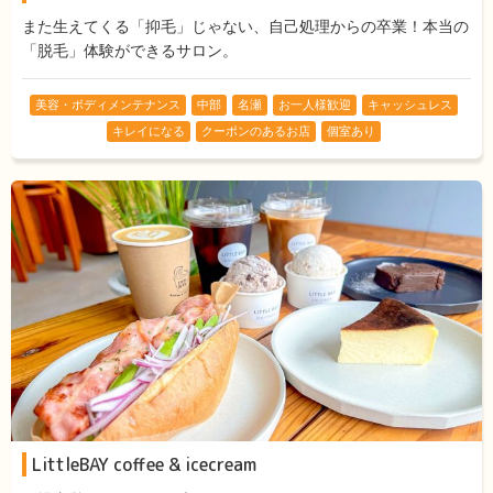
また生えてくる「抑毛」じゃない、自己処理からの卒業！本当の
「脱毛」体験ができるサロン。
美容・ボディメンテナンス
中部
名瀬
お一人様歓迎
キャッシュレス
キレイになる
クーポンのあるお店
個室あり
LittleBAY coffee & icecream