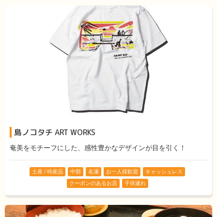
島ノコタチ ART WORKS
奄美をモチーフにした、感性豊かなデザインが目を引く！
土産 / 特産品
中部
名瀬
お一人様歓迎
キャッシュレス
クーポンのあるお店
子供連れ