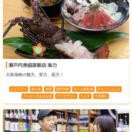
瀬戸内漁協直販店 海力
大島海峡の魅力、実力、底力！
レストラン
島の魚
南部
瀬戸内町
お一人様歓迎
キャッシュレス
クーポンのあるお店
テイクアウト
ランチ
子供連れ