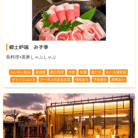
郷土炉端 みず季
島料理×黒豚しゃぶしゃぶ
わいわい飲み
居酒屋
郷土料理
中部
名瀬
屋仁川
お一人様歓迎
キャッシュレス
クーポンのあるお店
個室あり
子供連れ
座敷あり