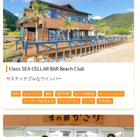
tlass SEA CELLAR BAR Beach Club
サスティナブルなワインバー
BAR
レストラン
南部
瀬戸内町
お一人様歓迎
キャッシュレス
クーポンのあるお店
テイクアウト
ランチ
子供連れ