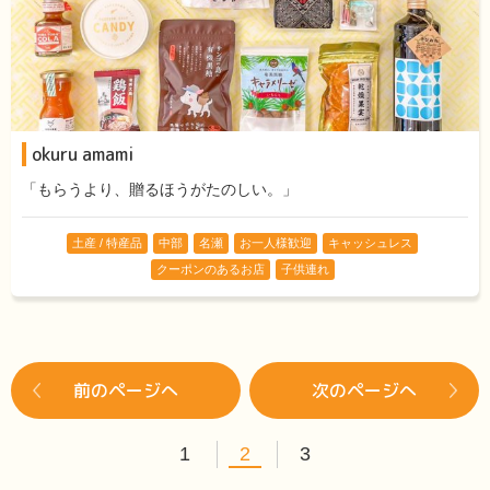
okuru amami
「もらうより、贈るほうがたのしい。」
土産 / 特産品
中部
名瀬
お一人様歓迎
キャッシュレス
クーポンのあるお店
子供連れ
前のページへ
次のページへ
1
2
3