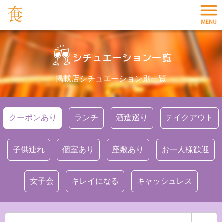
シチュエーション一覧
掲載店シチュエーション別一覧
クーポンあり
ランチ
酒造巡り
テイクアウト
子供連れ
個室あり
座敷あり
お一人様歓迎
女子会
キレイになる
キャッシュレス