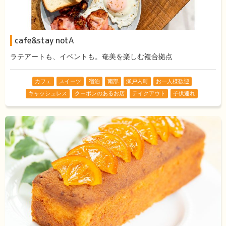
cafe&stay notA
ラテアートも、イベントも。奄美を楽しむ複合拠点
カフェ
スイーツ
宿泊
南部
瀬戸内町
お一人様歓迎
キャッシュレス
クーポンのあるお店
テイクアウト
子供連れ