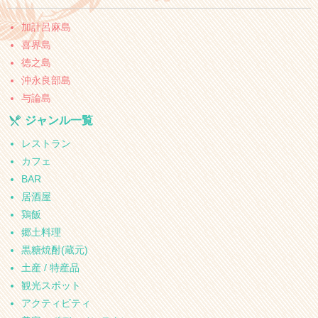
加計呂麻島
喜界島
徳之島
沖永良部島
与論島
ジャンル一覧
レストラン
カフェ
BAR
居酒屋
鶏飯
郷土料理
黒糖焼酎(蔵元)
土産 / 特産品
観光スポット
アクティビティ