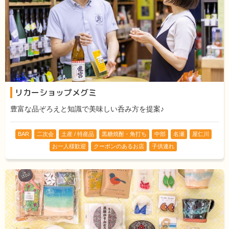
リカーショップメグミ
豊富な品ぞろえと知識で美味しい呑み方を提案♪
BAR
二次会
土産 / 特産品
黒糖焼酎・角打ち
中部
名瀬
屋仁川
お一人様歓迎
クーポンのあるお店
子供連れ