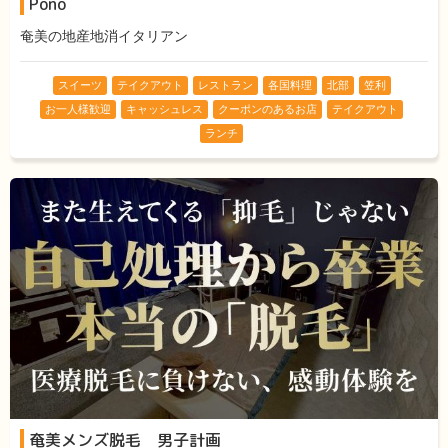
Pono
奄美の地産地消イタリアン
スイーツ
テイクアウト
レストラン
各国料理
北部
笠利
お一人様歓迎
キャッシュレス
クーポンのあるお店
テイクアウト
ランチ
奄美メンズ脱毛 男子計画