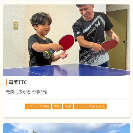
奄美TTC
奄美に広がる卓球の輪
シマライフ情報
中部
名瀬
クーポンのあるお店