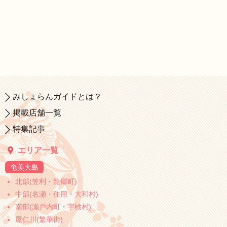
みしょらんガイドとは？
掲載店舗一覧
特集記事
エリア一覧
奄美大島
北部(笠利・龍郷町)
中部(名瀬・住用・大和村)
南部(瀬戸内町・宇検村)
屋仁川(繁華街)