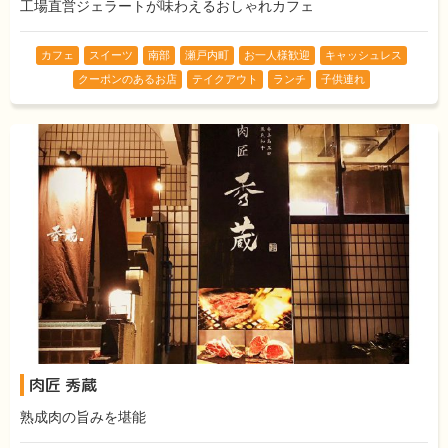
工場直営ジェラートが味わえるおしゃれカフェ
カフェ
スイーツ
南部
瀬戸内町
お一人様歓迎
キャッシュレス
クーポンのあるお店
テイクアウト
ランチ
子供連れ
肉匠 秀蔵
熟成肉の旨みを堪能