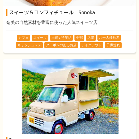
スイーツ＆コンフィチュール Sonoka
奄美の自然素材を豊富に使った人気スイーツ店
カフェ
スイーツ
土産 / 特産品
中部
名瀬
お一人様歓迎
キャッシュレス
クーポンのあるお店
テイクアウト
子供連れ