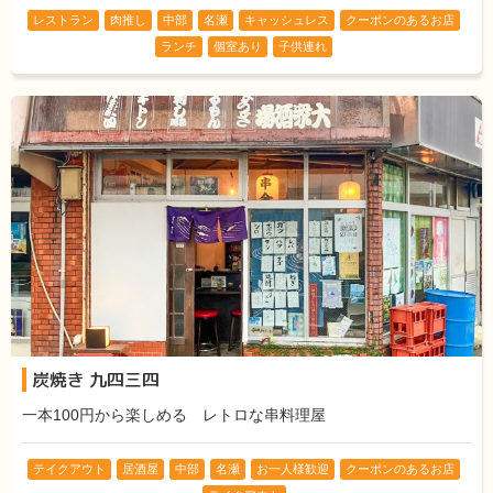
レストラン
肉推し
中部
名瀬
キャッシュレス
クーポンのあるお店
ランチ
個室あり
子供連れ
炭焼き 九四三四
一本100円から楽しめる レトロな串料理屋
テイクアウト
居酒屋
中部
名瀬
お一人様歓迎
クーポンのあるお店